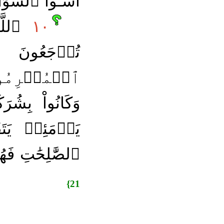
أَسَٰٓـُٔواْ ٱلسُّوٓ
١٠
ٱللَّه
تُرۡجَعُونَ
ٱلۡمُجۡرِمُو
وَكَانُواْ بِشُرَ
يَوۡمَئِذٖ يَتَ
ٱلصَّٰلِحَٰتِ 
21}