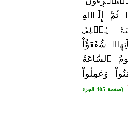
هَا يَسۡتَهۡزِءُونَ
ثُمَّ إِلَيۡهِ
ةُ يُبۡلِسُ
هِمۡ شُفَعَٰٓؤُاْ
مُ ٱلسَّاعَةُ
ُواْ وَعَمِلُواْ
{صفحة 405 الجزء