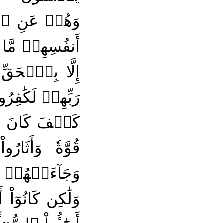
وَهُمۡ عَنِ ٱلۡ
أَنفُسِهِمۗ مَّا
إِلَّا بِٱلۡحَقِّ
رَبِّهِمۡ لَكَٰفِرُ
كَيۡفَ كَانَ عَٰ
قُوَّةٗ وَأَثَا
وَجَآءَتۡهُمۡ ر
وَلَٰكِن كَانُوٓا