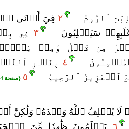
ِبَتِ ٱلرُّومُ
٢
فِيٓ أَدۡنَى ٱلۡ
لَبِهِمۡ سَيَغۡلِبُونَ
٣
فِي بِضۡع
َمۡرُ مِن قَبۡلُ وَمِنۢ بَعۡدُۚ و
مُؤۡمِنُونَ
٤
بِنَصۡرِ ٱللَّهِۚ
وَ ٱلۡعَزِيزُ ٱلرَّحِيمُ
٥
{صفحة 404 الجزء 21}
َا يُخۡلِفُ ٱللَّهُ وَعۡدَهُۥ وَلَٰكِنَّ أَكۡث
٦
يَعۡلَمُونَ ظَٰهِرٗا مِّنَ ٱلۡحَيَو