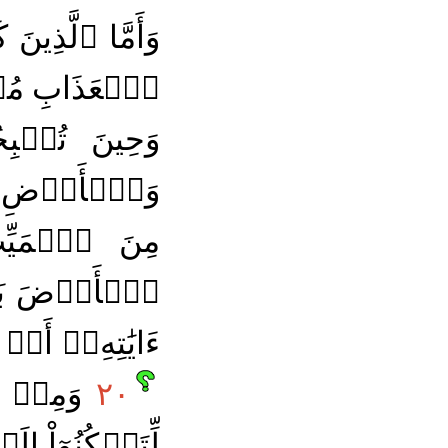
وَأَمَّا ٱلَّذِينَ كَ
ٱلۡعَذَابِ مُ
وَحِينَ تُصۡب
وَٱلۡأَرۡضِ وَع
مِنَ ٱلۡمَيِّ
ٱلۡأَرۡضَ بَعۡ
ءَايَٰتِهِۦٓ أَنۡ 
٢٠
وَمِنۡ ءَ
لِّتَسۡكُنُوٓاْ إِ