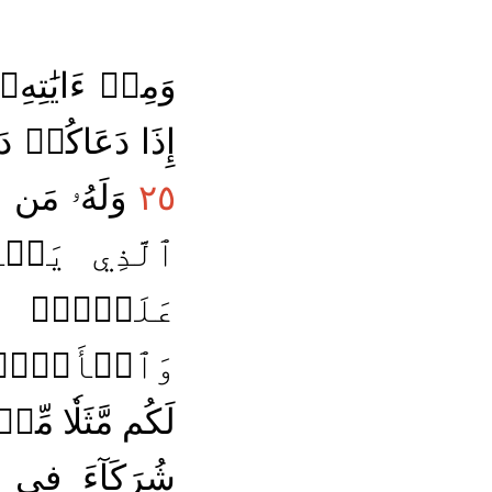
وَمِنۡ ءَايَٰتِه
إِذَا دَعَاكُمۡ 
٢٥
وَلَهُۥ مَن فِي
ٱلَّذِي يَبۡد
عَلَيۡهِۚ وَ
وَٱلۡأَرۡضِۚ
لَكُم مَّثَلٗا مّ
شُرَكَآءَ فِي 