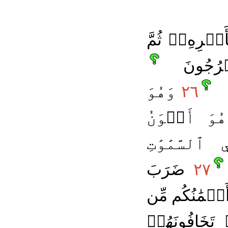
َمۡرِهِۦۚ ثُمَّ
خۡرُجُونَ
٢٦
وَهُوَ
ُوَ أَهۡوَنُ
سَّمَٰوَٰتِ
٢٧
ضَرَبَ
َيۡمَٰنُكُم مِّن
 تَخَافُونَهُمۡ