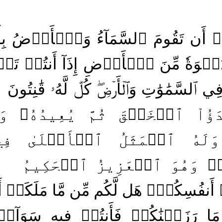
ِۦٓ أَن تَقُومَ ٱلسَّمَآءُ وَٱلۡأَرۡضُ بِأ
دَعۡوَةٗ مِّنَ ٱلۡأَرۡضِ إِذَآ أَنتُمۡ تَ
 ٱلسَّمَٰوَٰتِ وَٱلۡأَرۡضِۖ كُلّٞ لَّهُۥ قَٰنِتُونَ
َؤُاْ ٱلۡخَلۡقَ ثُمَّ يُعِيدُهُۥ وَه
لَهُ ٱلۡمَثَلُ ٱلۡأَعۡلَىٰ فِي ٱل
 وَهُوَ ٱلۡعَزِيزُ ٱلۡحَكِيمُ
ِنۡ أَنفُسِكُمۡۖ هَل لَّكُم مِّن مَّا مَلَكَتۡ أ
مَا رَزَقۡنَٰكُمۡ فَأَنتُمۡ فِيهِ سَوَآءٞ