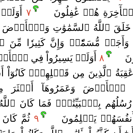
أٓخِرَةِ هُمۡ غَٰفِلُونَ
٧
أَوَلَمۡ ي
 خَلَقَ ٱللَّهُ ٱلسَّمَٰوَٰتِ وَٱلۡأَرۡضَ وَم
 وَأَجَلٖ مُّسَمّٗىۗ وَإِنَّ كَثِيرٗا مِّنَ ٱلنّ
ونَ
٨
أَوَلَمۡ يَسِيرُواْ فِي ٱلۡأَرۡض
قِبَةُ ٱلَّذِينَ مِن قَبۡلِهِمۡۚ كَانُوٓاْ أ
رُواْ ٱلۡأَرۡضَ وَعَمَرُوهَآ أَكۡثَرَ مِم
ُسُلُهُم بِٱلۡبَيِّنَٰتِۖ فَمَا كَانَ ٱللَّهُ
ْ أَنفُسَهُمۡ يَظۡلِمُونَ
٩
ثُمَّ كَانَ ع