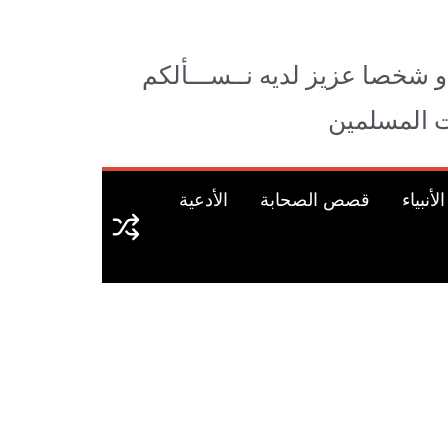
و شخصا عزيز لديه نــســـألكم
وات المسلمين
نبياء
قصص الصحابة
الأدعية