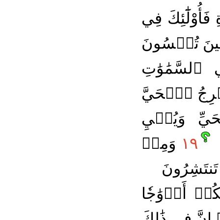
ِ فَأُوْلَٰٓئِكَ فِي
ِينَ تُمۡسُونَ
لسَّمَٰوَٰتِ
رِجُ ٱلۡحَيَّ
يِّ وَيُحۡيِ
١٩
وَمِنۡ
 تَنتَشِرُونَ
كُمۡ أَزۡوَٰجٗا
إِنَّ فِي ذَٰلِكَ