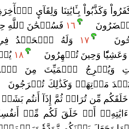
فَرُواْ وَكَذَّبُواْ بِـَٔايَٰتِنَا وَلِقَآيِٕ ٱلۡأٓخِرَة
حۡضَرُونَ
١٦
فَسُبۡحَٰنَ ٱللَّهِ ح
ِحُونَ
١٧
وَلَهُ ٱلۡحَمۡدُ فِي ٱ
َشِيّٗا وَحِينَ تُظۡهِرُونَ
١٨
يُخۡ
تِ وَيُخۡرِجُ ٱلۡمَيِّتَ مِنَ ٱلۡحَ
دَ مَوۡتِهَاۚ وَكَذَٰلِكَ تُخۡرَجُونَ
خَلَقَكُم مِّن تُرَابٖ ثُمَّ إِذَآ أَنتُم بَشَرٞ
ايَٰتِهِۦٓ أَنۡ خَلَقَ لَكُم مِّنۡ أَنفُسِ
لَيۡهَا وَجَعَلَ بَيۡنَكُم مَّوَدَّةٗ وَرَحۡمَةًۚ 