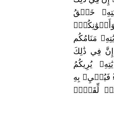
تِهِۦ خَلۡقُ
أَلۡوَٰنِكُمۡۚ
تِهِۦ مَنَامُكُم
نَّ فِي ذَٰلِكَ
ِهِۦ يُرِيكُمُ
ٗ فَيُحۡيِۦ بِهِ
ٰتٖ لِّقَوۡمٖ