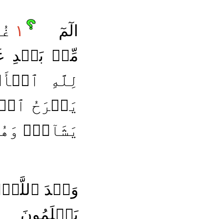
الٓمٓ
١
غُل
مِّنۢ بَعۡدِ غَ
لِلَّهِ ٱلۡأ
يَفۡرَحُ ٱلۡ
يَشَآءُۖ وَهُ
وَعۡدَ ٱللَّهِۖ ل
يَعۡلَمُونَ