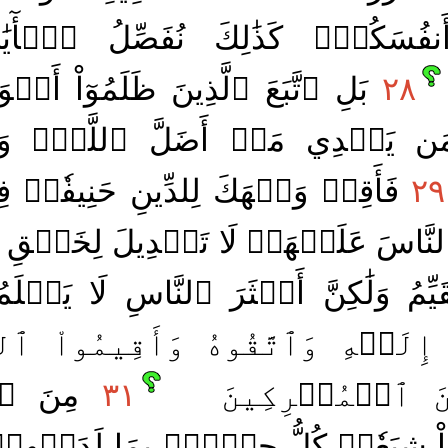
أَنفُسَكُمۡۚ كَذَٰلِكَ نُفَصِّلُ ٱلۡأٓي
٢٨
بَلِ ٱتَّبَعَ ٱلَّذِينَ ظَلَمُوٓاْ أَهۡوَ
 يَهۡدِي مَنۡ أَضَلَّ ٱللَّهُۖ وَمَ
٢٩
فَأَقِمۡ وَجۡهَكَ لِلدِّينِ حَنِيفٗاۚ ف
لنَّاسَ عَلَيۡهَاۚ لَا تَبۡدِيلَ لِخَلۡقِ ٱ
ِمُ وَلَٰكِنَّ أَكۡثَرَ ٱلنَّاسِ لَا يَعۡل
ِلَيۡهِ وَٱتَّقُوهُ وَأَقِيمُواْ ٱلصّ
ِنَ ٱلۡمُشۡرِكِينَ
٣١
مِنَ ٱلَّذ
ُواْ شِيَعٗاۖ كُلُّ حِزۡبِۭ بِمَا لَدَيۡهِ