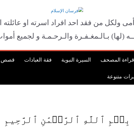
فرسان الإسلام
أمى ولكل من فقد احد افراد اسرته او عائلته ا
لــه (لها) بـالـمغـفـرة والـرحـمـة و لجميع أم
راءة المصحف
السيرة النبوية
فقة العبادات
قصص الأ
ات متنوعة
بِسۡمِ ٱللَّهِ ٱلرَّحۡمَٰنِ ٱلرَّحِيمِ