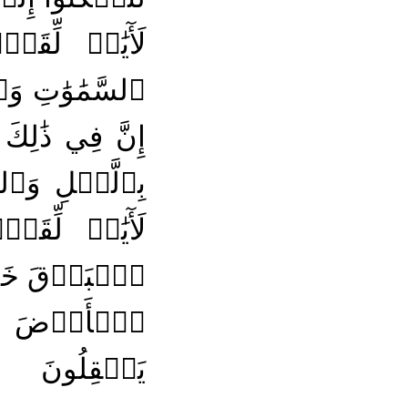
لَأٓيَٰتٖ لِّقَو
ٱلسَّمَٰوَٰتِ و
إِنَّ فِي ذَٰلِكَ 
بِٱلَّيۡلِ وَٱلن
لَأٓيَٰتٖ لِّق
ٱلۡبَرۡقَ خَوۡفٗا
ٱلۡأَرۡضَ بَعۡ
يَعۡقِلُونَ