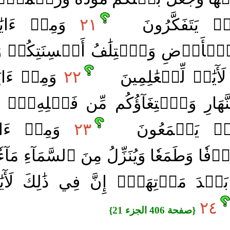
ۡمٖ يَتَفَكَّرُونَ
٢١
وَمِنۡ ءَايَٰ
َٱلۡأَرۡضِ وَٱخۡتِلَٰفُ أَلۡسِنَتِكُمۡ وَ
لَأٓيَٰتٖ لِّلۡعَٰلِمِينَ
٢٢
وَمِنۡ ءَايَٰ
َّهَارِ وَٱبۡتِغَآؤُكُم مِّن فَضۡلِهِۦٓۚ إِ
َوۡمٖ يَسۡمَعُونَ
٢٣
وَمِنۡ ءَايَٰت
 وَطَمَعٗا وَيُنَزِّلُ مِنَ ٱلسَّمَآءِ مَآء
دَ مَوۡتِهَآۚ إِنَّ فِي ذَٰلِكَ لَأٓيَ
٢٤
{صفحة 406 الجزء 21}