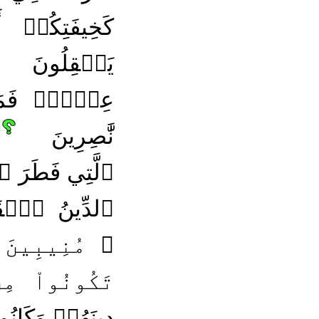
كَخِيفَتِكُمۡ 
يَعۡقِلُونَ
عِلۡمٖۖ فَمَن
نَّٰصِرِينَ
ٱلَّتِي فَطَرَ ٱ
ٱلدِّينُ ٱلۡقَيّ
۞ مُنِيبِينَ إ
تَكُونُواْ م
دِينَهُمۡ وَكَان