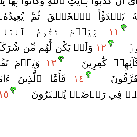
أَىٰٓ أَن كَذَّبُواْ بِـَٔايَٰتِ ٱللَّهِ وَكَانُواْ بِ
ُ يَبۡدَؤُاْ ٱلۡخَلۡقَ ثُمَّ يُعِيدُهُۥ 
١١
وَيَوۡمَ تَقُومُ ٱلسَّاعَ
نَ
١٢
وَلَمۡ يَكُن لَّهُم مِّن شُرَكَآئِ
كَآئِهِمۡ كَٰفِرِينَ
١٣
وَيَوۡمَ تَقُو
فَرَّقُونَ
١٤
فَأَمَّا ٱلَّذِينَ ءَامَن
فَهُمۡ فِي رَوۡضَةٖ يُحۡبَرُونَ
١٥