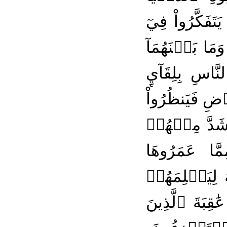
َتَفَكَّرُواْ فِيٓ
َا بَيۡنَهُمَآ
َاسِ بِلِقَآيِٕ
ِ فَيَنظُرُواْ
َشَدَّ مِنۡهُمۡ
َّا عَمَرُوهَا
 لِيَظۡلِمَهُمۡ
َٰقِبَةَ ٱلَّذِينَ