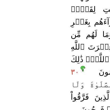
َٰتِ لِقَوۡمٖ
آءَهُم بِغَيۡرِ
ا لَهُم مِّن
ِطۡرَتَ ٱللَّهِ
للَّهِۚ ذَٰلِكَ
َمُونَ
٣٠
َلَوٰةَ وَلَا
ِينَ فَرَّقُواْ
مۡ فَرِحُونَ