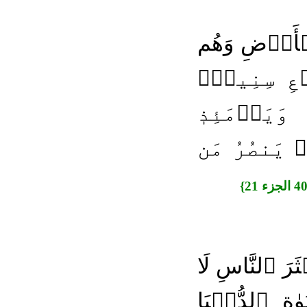
أَرۡضِ وَهُم
ِ سِنِينَۗ
َيَوۡمَئِذٖ
 يَنصُرُ مَن
َرَ ٱلنَّاسِ لَا
ٰةِ ٱلدُّنۡيَا