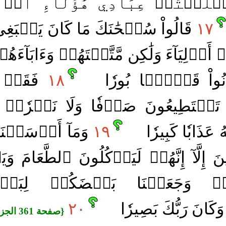
لَلۡتُمۡ عِبَادِي هَٰٓؤُلَآءِ أَمۡ 
١٧
قَالُواْ سُبۡحَٰنَكَ مَا كَانَ يَنۢبَغِي لَن
َوۡلِيَآءَ وَلَٰكِن مَّتَّعۡتَهُمۡ وَءَابَآءَهُم
انُواْ قَوۡمَۢا بُورٗا
١٨
فَقَدۡ كَ
ا تَسۡتَطِيعُونَ صَرۡفٗا وَلَا نَصۡرٗاۚ
عَذَابٗا كَبِيرٗا
١٩
وَمَآ أَرۡسَلۡنَا
ِلَّآ إِنَّهُمۡ لَيَأۡكُلُونَ ٱلطَّعَامَ 
ۗ وَجَعَلۡنَا بَعۡضَكُمۡ لِبَعۡ
كَانَ رَبُّكَ بَصِيرٗا
٢٠
{صفحة 361 الجزء 18}