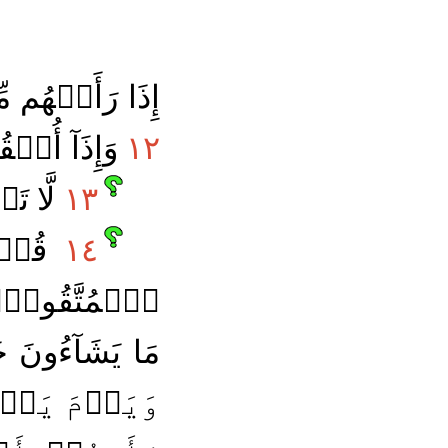
إِذَا رَأَتۡهُم مّ
١٢
وَإِذَآ أُلۡقُ
١٣
لَّا تَ
١٤
قُلۡ أ
ٱلۡمُتَّقُونَۚ 
مَا يَشَآءُونَ خ
وَيَوۡمَ يَحۡش