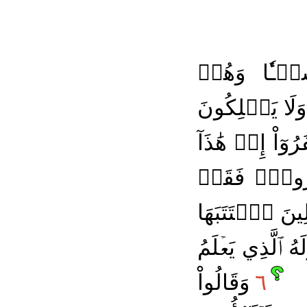
َيۡـٔٗا وَهُمۡ
وَلَا يَمۡلِكُونَ
ُوٓاْ إِنۡ هَٰذَآ
خَرُونَۖ فَقَدۡ
ِينَ ٱكۡتَتَبَهَا
هُ ٱلَّذِي يَعۡلَمُ
٦
وَقَالُواْ