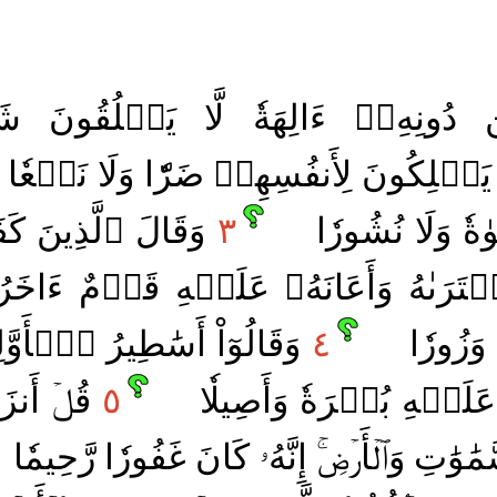
ِن دُونِهِۦٓ ءَالِهَةٗ لَّا يَخۡلُقُونَ ش
يَمۡلِكُونَ لِأَنفُسِهِمۡ ضَرّٗا وَلَا نَفۡعٗا 
وٰةٗ وَلَا نُشُورٗا
٣
وَقَالَ ٱلَّذِينَ كَفَر
فۡتَرَىٰهُ وَأَعَانَهُۥ عَلَيۡهِ قَوۡمٌ ءَا
وَزُورٗا
٤
وَقَالُوٓاْ أَسَٰطِيرُ ٱلۡأَوَّل
َلَيۡهِ بُكۡرَةٗ وَأَصِيلٗا
٥
قُلۡ أَنزَلَ
ٰوَٰتِ وَٱلۡأَرۡضِۚ إِنَّهُۥ كَانَ غَفُورٗا رَّحِيمٗا