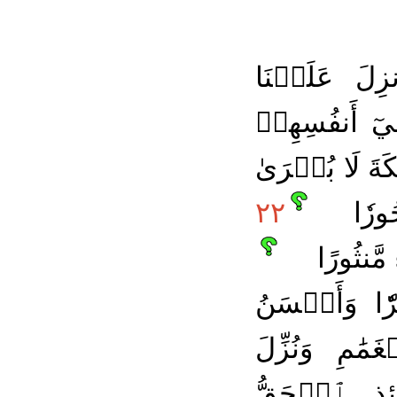
نزِلَ عَلَيۡنَا
ِيٓ أَنفُسِهِمۡ
ةَ لَا بُشۡرَىٰ
ُورٗا
٢٢
مَّنثُورًا
ٗا وَأَحۡسَنُ
َٰمِ وَنُزِّلَ
ذٍ ٱلۡحَقُّ