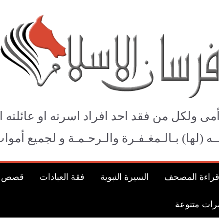
فرسان الإسلام
أمى ولكل من فقد احد افراد اسرته او عائلته ا
لــه (لها) بـالـمغـفـرة والـرحـمـة و لجميع أم
راءة المصحف
السيرة النبوية
فقة العبادات
قصص الأ
ات متنوعة