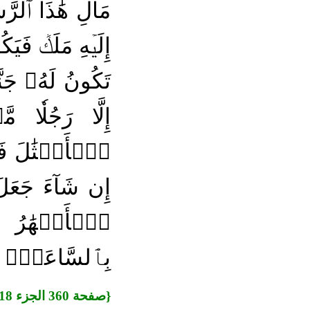
مَالِ هَٰذَا ٱلرَّس
إِلَيۡهِ مَلَكٞ فَيَ
تَكُونُ لَهُۥ جَن
إِلَّا رَجُلٗا 
ٱلۡأَمۡثَٰلَ فَضَ
إِن شَآءَ جَعَل
ٱلۡأَنۡهَٰرُ 
بِٱلسَّاعَةِۖ و
{صفحة 360 الجزء 18}