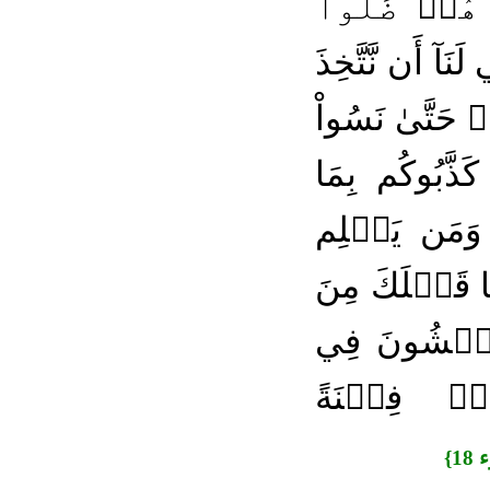
هُمۡ ضَلُّواْ
َآ أَن نَّتَّخِذَ
ۡ حَتَّىٰ نَسُواْ
ذَّبُوكُم بِمَا
 وَمَن يَظۡلِم
 قَبۡلَكَ مِنَ
وَيَمۡشُونَ فِي
ضٖ فِتۡنَةً