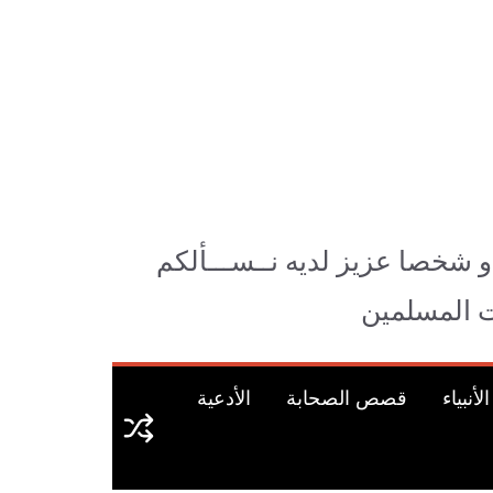
و شخصا عزيز لديه نــســـألكم
وات المسلمين
نبياء
قصص الصحابة
الأدعية