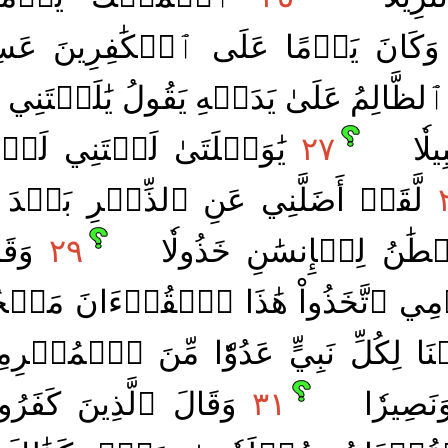
وَكَانَ يَوۡمًا عَلَى ٱلۡكَٰفِرِينَ عَس
ٱلظَّالِمُ عَلَىٰ يَدَيۡهِ يَقُولُ يَٰلَيۡتَنِي
يلٗا
٢٧
يَٰوَيۡلَتَىٰ لَيۡتَنِي لَمۡ أَ
لَّقَدۡ أَضَلَّنِي عَنِ ٱلذِّكۡرِ بَعۡدَ إ
طَٰنُ لِلۡإِنسَٰنِ خَذُولٗا
٢٩
وَقَا
َوۡمِي ٱتَّخَذُواْ هَٰذَا ٱلۡقُرۡءَانَ مَهۡ
ۡنَا لِكُلِّ نَبِيٍّ عَدُوّٗا مِّنَ ٱلۡمُجۡر
 وَنَصِيرٗا
٣١
وَقَالَ ٱلَّذِينَ كَفَرُواْ