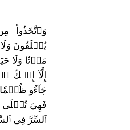
وَٱتَّخَذُواْ م
يُخۡلَقُونَ وَلَا 
مَوۡتٗا وَلَا حَيَ
إِلَّآ إِفۡكٌ ٱ
جَآءُو ظُلۡمٗا 
فَهِيَ تُمۡلَىٰ ع
ٱلسِّرَّ فِي ٱلسَّمَ