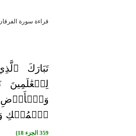
قراءة سورة الفرقان
تَبَارَكَ ٱلَّ
لِلۡعَٰلَمِينَ 
وَٱلۡأَرۡضِ وَل
ٱلۡمُلۡكِ وَخَل
359 الجزء 18}