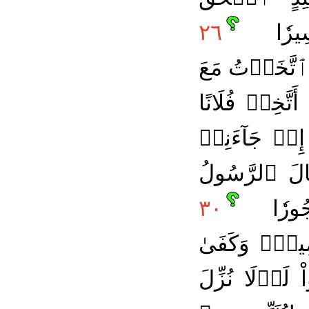
ِيرٗا
٢٦
 ٱتَّخَذۡتُ مَعَ
تَّخِذۡ فُلَانًا
ِذۡ جَآءَنِيۗ
لَ ٱلرَّسُولُ
جُورٗا
٣٠
ِمِينَۗ وَكَفَىٰ
 لَوۡلَا نُزِّلَ