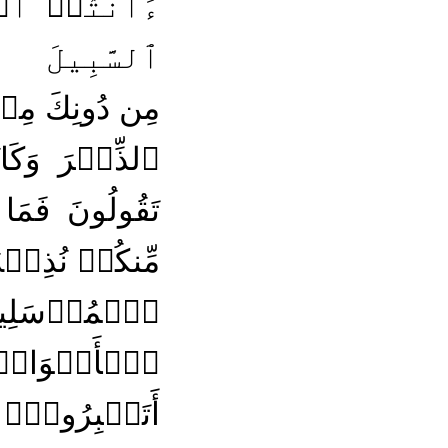
ءَأَنتُمۡ أَضۡ
ٱلسَّبِيلَ
مِن دُونِكَ مِنۡ أ
ٱلذِّكۡرَ وَكَ
تَقُولُونَ فَمَ
مِّنكُمۡ نُذِقۡهُ 
ٱلۡمُرۡسَلِينَ إ
ٱلۡأَسۡوَاقِ
أَتَصۡبِرُونَۗ وَ