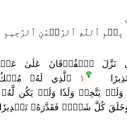
بِسۡمِ ٱللَّهِ ٱلرَّحۡمَٰنِ ٱلرَّحِيمِ
ذِي نَزَّلَ ٱلۡفُرۡقَانَ عَلَىٰ عَبۡدِ
نَذِيرًا
١
ٱلَّذِي لَهُۥ مُلۡكُ ٱ
َمۡ يَتَّخِذۡ وَلَدٗا وَلَمۡ يَكُن لَّه
َقَ كُلَّ شَيۡءٖ فَقَدَّرَهُۥ تَقۡدِيرٗ