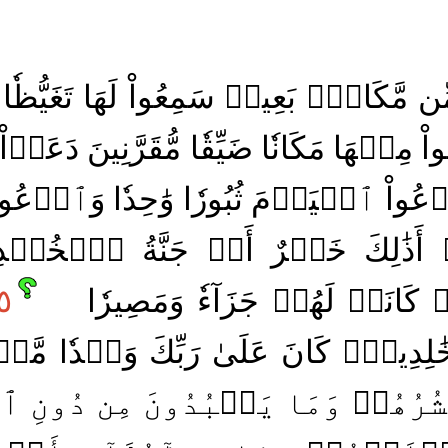
ِن مَّكَانِۭ بَعِيدٖ سَمِعُواْ لَهَا تَغَيُّظٗا 
واْ مِنۡهَا مَكَانٗا ضَيِّقٗا مُّقَرَّنِينَ دَعَوۡاْ 
دۡعُواْ ٱلۡيَوۡمَ ثُبُورٗا وَٰحِدٗا وَٱدۡعُواْ ث
َذَٰلِكَ خَيۡرٌ أَمۡ جَنَّةُ ٱلۡخُلۡدِ 
كَانَتۡ لَهُمۡ جَزَآءٗ وَمَصِيرٗا
٥
َٰلِدِينَۚ كَانَ عَلَىٰ رَبِّكَ وَعۡدٗا مَّسۡـ
ُرُهُمۡ وَمَا يَعۡبُدُونَ مِن دُونِ ٱللّ