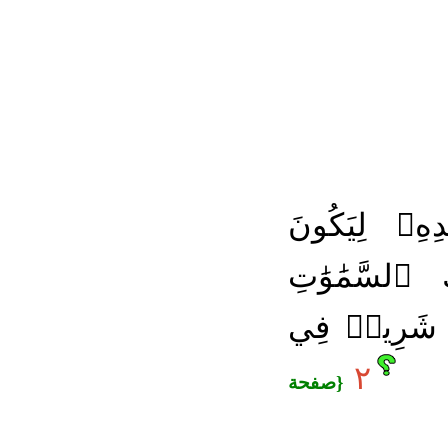
هِۦ لِيَكُونَ
لسَّمَٰوَٰتِ
ُۥ شَرِيكٞ فِي
ا
٢
{صفحة