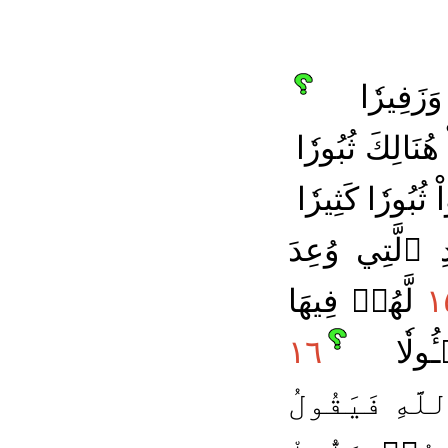
وَزَفِيرٗا
هُنَالِكَ ثُبُورٗا
ُبُورٗا كَثِيرٗا
ٱلَّتِي وُعِدَ
١
لَّهُمۡ فِيهَا
ُٔولٗا
١٦
َهِ فَيَقُولُ