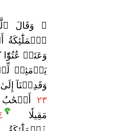
۞ وَقَالَ ٱلَّذ
ٱلۡمَلَٰٓئِكَةُ 
وَعَتَوۡ عُتُوّٗا ك
يَوۡمَئِذٖ لِّل
وَقَدِمۡنَآ إِلَى
٢٣
أَصۡحَٰبُ ٱ
مَقِيلٗا
٤
ٱلۡمَلَٰٓئِكَةُ 