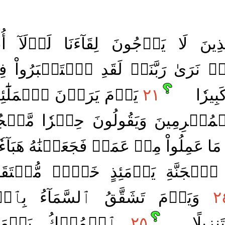
ِينَ لَا يَرۡجُونَ لِقَآءَنَا لَوۡلَآ أُ
أَوۡ نَرَىٰ رَبَّنَاۗ لَقَدِ ٱسۡتَكۡبَرُواْ ف
َبِيرٗا
٢١
يَوۡمَ يَرَوۡنَ ٱلۡمَلَٰٓئِكَ
ۡمُجۡرِمِينَ وَيَقُولُونَ حِجۡرٗا مَّحۡج
ٰ مَا عَمِلُواْ مِنۡ عَمَلٖ فَجَعَلۡنَٰهُ هَبَآءٗ 
لۡجَنَّةِ يَوۡمَئِذٍ خَيۡرٞ مُّسۡتَقَرّ
٢
وَيَوۡمَ تَشَقَّقُ ٱلسَّمَآءُ بِٱلۡغَم
تَنزِيلًا
٢٥
ٱلۡمُلۡكُ يَوۡمَئِ