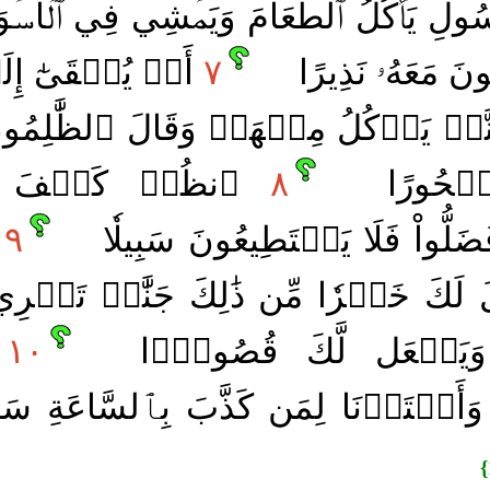
ُولِ يَأۡكُلُ ٱلطَّعَامَ وَيَمۡشِي فِي ٱلۡأَسۡوَاق
كُونَ مَعَهُۥ نَذِيرًا
٧
أَوۡ يُلۡقَىٰٓ إِلَ
َّةٞ يَأۡكُلُ مِنۡهَاۚ وَقَالَ ٱلظَّٰلِمُونَ 
مَّسۡحُورًا
٨
ٱنظُرۡ كَيۡفَ ضَر
لُّواْ فَلَا يَسۡتَطِيعُونَ سَبِيلٗا
٩
ت
َ لَكَ خَيۡرٗا مِّن ذَٰلِكَ جَنَّٰتٖ تَجۡرِ
وَيَجۡعَل لَّكَ قُصُورَۢا
١٠
ب
َأَعۡتَدۡنَا لِمَن كَذَّبَ بِٱلسَّاعَةِ سَ