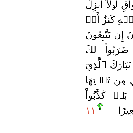
ِ لَوۡلَآ أُنزِلَ
يۡهِ كَنزٌ أَوۡ
إِن تَتَّبِعُونَ
َبُواْ لَكَ
َبَارَكَ ٱلَّذِيٓ
ي مِن تَحۡتِهَا
َلۡ كَذَّبُواْ
عِيرًا
١١