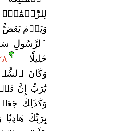
لِلرَّحۡمَٰنِۚ 
وَيَوۡمَ يَعَضُّ 
ٱلرَّسُولِ سَبِ
خَلِيلٗا
٢٨
وَكَانَ ٱلشَّيۡ
يَٰرَبِّ إِنَّ ق
وَكَذَٰلِكَ جَعَل
بِرَبِّكَ هَادِيٗا