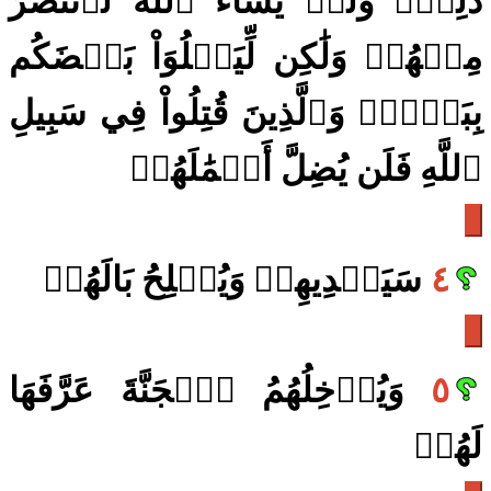
ذَٰلِكَۖ وَلَوۡ يَشَآءُ ٱللَّهُ لَٱنتَصَرَ
مِنۡهُمۡ وَلَٰكِن لِّيَبۡلُوَاْ بَعۡضَكُم
بِبَعۡضٖۗ وَٱلَّذِينَ قُتِلُواْ فِي سَبِيلِ
ٱللَّهِ فَلَن يُضِلَّ أَعۡمَٰلَهُمۡ
٤
سَيَهۡدِيهِمۡ وَيُصۡلِحُ بَالَهُمۡ
٥
وَيُدۡخِلُهُمُ ٱلۡجَنَّةَ عَرَّفَهَا
لَهُمۡ