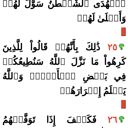
ٱلۡهُدَى ٱلشَّيۡطَٰنُ سَوَّلَ لَهُمۡ
وَأَمۡلَىٰ لَهُمۡ
٢٥
ذَٰلِكَ بِأَنَّهُمۡ قَالُواْ لِلَّذِينَ
كَرِهُواْ مَا نَزَّلَ ٱللَّهُ سَنُطِيعُكُمۡ
فِي بَعۡضِ ٱلۡأَمۡرِۖ وَٱللَّهُ
يَعۡلَمُ إِسۡرَارَهُمۡ
٢٦
فَكَيۡفَ إِذَا تَوَفَّتۡهُمُ