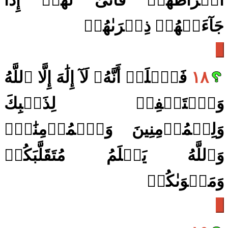
أَشۡرَاطُهَاۚ فَأَنَّىٰ لَهُمۡ إِذَا
جَآءَتۡهُمۡ ذِكۡرَىٰهُمۡ
١٨
فَٱعۡلَمۡ أَنَّهُۥ لَآ إِلَٰهَ إِلَّا ٱللَّهُ
وَٱسۡتَغۡفِرۡ لِذَنۢبِكَ
وَلِلۡمُؤۡمِنِينَ وَٱلۡمُؤۡمِنَٰتِۗ
وَٱللَّهُ يَعۡلَمُ مُتَقَلَّبَكُمۡ
وَمَثۡوَىٰكُمۡ