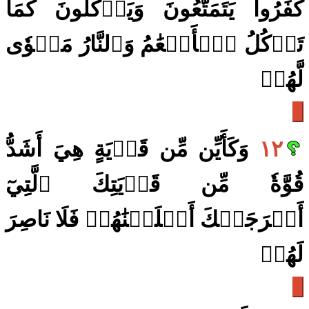
كَفَرُواْ يَتَمَتَّعُونَ وَيَأۡكُلُونَ كَمَا
تَأۡكُلُ ٱلۡأَنۡعَٰمُ وَٱلنَّارُ مَثۡوٗى
لَّهُمۡ
١٢
وَكَأَيِّن مِّن قَرۡيَةٍ هِيَ أَشَدُّ
قُوَّةٗ مِّن قَرۡيَتِكَ ٱلَّتِيٓ
أَخۡرَجَتۡكَ أَهۡلَكۡنَٰهُمۡ فَلَا نَاصِرَ
لَهُمۡ