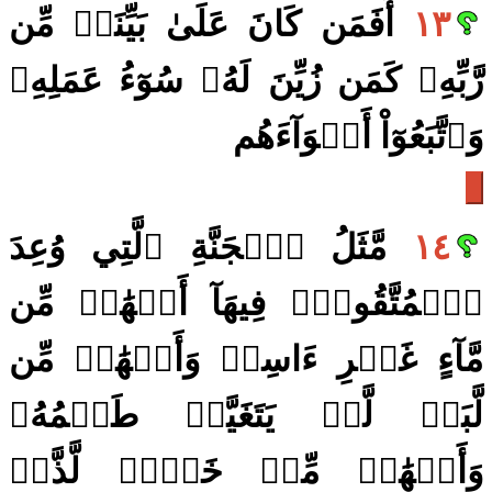
١٣
أَفَمَن كَانَ عَلَىٰ بَيِّنَةٖ مِّن
رَّبِّهِۦ كَمَن زُيِّنَ لَهُۥ سُوٓءُ عَمَلِهِۦ
وَٱتَّبَعُوٓاْ أَهۡوَآءَهُم
١٤
مَّثَلُ ٱلۡجَنَّةِ ٱلَّتِي وُعِدَ
ٱلۡمُتَّقُونَۖ فِيهَآ أَنۡهَٰرٞ مِّن
مَّآءٍ غَيۡرِ ءَاسِنٖ وَأَنۡهَٰرٞ مِّن
لَّبَنٖ لَّمۡ يَتَغَيَّرۡ طَعۡمُهُۥ
وَأَنۡهَٰرٞ مِّنۡ خَمۡرٖ لَّذَّةٖ