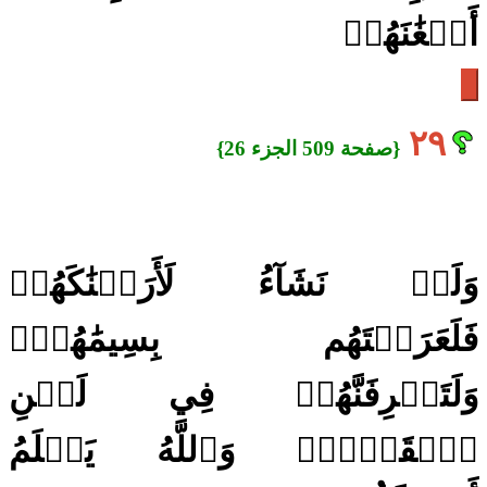
أَضۡغَٰنَهُمۡ
٢٩
{صفحة 509 الجزء 26}
وَلَوۡ نَشَآءُ لَأَرَيۡنَٰكَهُمۡ
فَلَعَرَفۡتَهُم بِسِيمَٰهُمۡۚ
وَلَتَعۡرِفَنَّهُمۡ فِي لَحۡنِ
ٱلۡقَوۡلِۚ وَٱللَّهُ يَعۡلَمُ