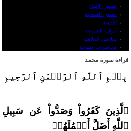
قصص الأنبياء
قصص الصحابة
الأدعية
الرقية الشرعية
سلاسل اسلامية
محاضرات متنوعة
قراءة سورة محمد
بِسۡمِ ٱللَّهِ ٱلرَّحۡمَٰنِ ٱلرَّحِيمِ
ٱلَّذِينَ كَفَرُواْ وَصَدُّواْ عَن سَبِيلِ
ٱللَّهِ أَضَلَّ أَعۡمَٰلَهُمۡ