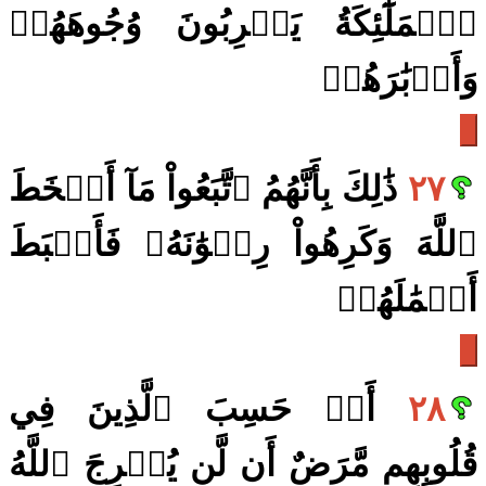
ٱلۡمَلَٰٓئِكَةُ يَضۡرِبُونَ وُجُوهَهُمۡ
وَأَدۡبَٰرَهُمۡ
٢٧
ذَٰلِكَ بِأَنَّهُمُ ٱتَّبَعُواْ مَآ أَسۡخَطَ
ٱللَّهَ وَكَرِهُواْ رِضۡوَٰنَهُۥ فَأَحۡبَطَ
أَعۡمَٰلَهُمۡ
٢٨
أَمۡ حَسِبَ ٱلَّذِينَ فِي
قُلُوبِهِم مَّرَضٌ أَن لَّن يُخۡرِجَ ٱللَّهُ