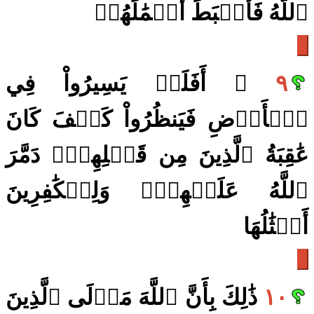
ٱللَّهُ فَأَحۡبَطَ أَعۡمَٰلَهُمۡ
٩
۞ أَفَلَمۡ يَسِيرُواْ فِي
ٱلۡأَرۡضِ فَيَنظُرُواْ كَيۡفَ كَانَ
عَٰقِبَةُ ٱلَّذِينَ مِن قَبۡلِهِمۡۖ دَمَّرَ
ٱللَّهُ عَلَيۡهِمۡۖ وَلِلۡكَٰفِرِينَ
أَمۡثَٰلُهَا
١٠
ذَٰلِكَ بِأَنَّ ٱللَّهَ مَوۡلَى ٱلَّذِينَ