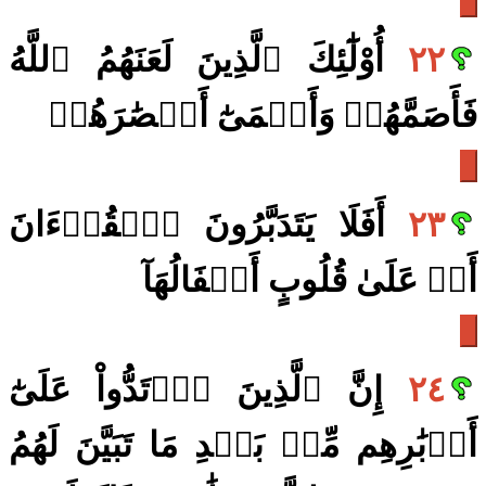
٢٢
أُوْلَٰٓئِكَ ٱلَّذِينَ لَعَنَهُمُ ٱللَّهُ
فَأَصَمَّهُمۡ وَأَعۡمَىٰٓ أَبۡصَٰرَهُمۡ
٢٣
أَفَلَا يَتَدَبَّرُونَ ٱلۡقُرۡءَانَ
أَمۡ عَلَىٰ قُلُوبٍ أَقۡفَالُهَآ
٢٤
إِنَّ ٱلَّذِينَ ٱرۡتَدُّواْ عَلَىٰٓ
أَدۡبَٰرِهِم مِّنۢ بَعۡدِ مَا تَبَيَّنَ لَهُمُ