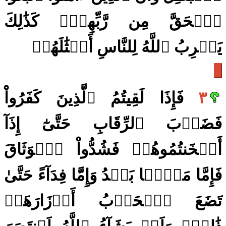
ٱلۡحَقَّ مِن رَّبِّهِمۡۚ كَذَٰلِكَ
يَضۡرِبُ ٱللَّهُ لِلنَّاسِ أَمۡثَٰلَهُمۡ
٣
فَإِذَا لَقِيتُمُ ٱلَّذِينَ كَفَرُواْ
فَضَرۡبَ ٱلرِّقَابِ حَتَّىٰٓ إِذَآ
أَثۡخَنتُمُوهُمۡ فَشُدُّواْ ٱلۡوَثَاقَ
فَإِمَّا مَنَّۢا بَعۡدُ وَإِمَّا فِدَآءً حَتَّىٰ
تَضَعَ ٱلۡحَرۡبُ أَوۡزَارَهَاۚ