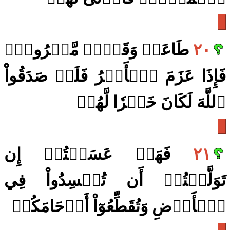
٢٠
طَاعَةٞ وَقَوۡلٞ مَّعۡرُوفٞۚ
فَإِذَا عَزَمَ ٱلۡأَمۡرُ فَلَوۡ صَدَقُواْ
ٱللَّهَ لَكَانَ خَيۡرٗا لَّهُمۡ
٢١
فَهَلۡ عَسَيۡتُمۡ إِن
تَوَلَّيۡتُمۡ أَن تُفۡسِدُواْ فِي
ٱلۡأَرۡضِ وَتُقَطِّعُوٓاْ أَرۡحَامَكُمۡ