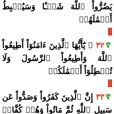
يَضُرُّواْ ٱللَّهَ شَيۡـٔٗا وَسَيُحۡبِطُ
أَعۡمَٰلَهُمۡ
٣٢
۞ يَٰٓأَيُّهَا ٱلَّذِينَ ءَامَنُوٓاْ أَطِيعُواْ
ٱللَّهَ وَأَطِيعُواْ ٱلرَّسُولَ وَلَا
تُبۡطِلُوٓاْ أَعۡمَٰلَكُمۡ
٣٣
إِنَّ ٱلَّذِينَ كَفَرُواْ وَصَدُّواْ عَن
سَبِيلِ ٱللَّهِ ثُمَّ مَاتُواْ وَهُمۡ كُفَّارٞ