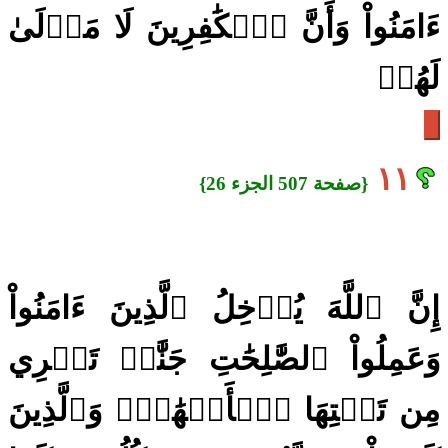
ءَامَنُواْ وَأَنَّ ٱلۡكَٰفِرِينَ لَا مَوۡلَىٰ
لَهُمۡ
١١
{صفحة 507 الجزء 26}
إِنَّ ٱللَّهَ يُدۡخِلُ ٱلَّذِينَ ءَامَنُواْ
وَعَمِلُواْ ٱلصَّٰلِحَٰتِ جَنَّٰتٖ تَجۡرِي
مِن تَحۡتِهَا ٱلۡأَنۡهَٰرُۖ وَٱلَّذِينَ