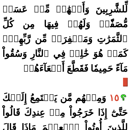
لِّلشَّٰرِبِينَ وَأَنۡهَٰرٞ مِّنۡ عَسَلٖ
مُّصَفّٗىۖ وَلَهُمۡ فِيهَا مِن كُلِّ
ٱلثَّمَرَٰتِ وَمَغۡفِرَةٞ مِّن رَّبِّهِمۡۖ
كَمَنۡ هُوَ خَٰلِدٞ فِي ٱلنَّارِ وَسُقُواْ
مَآءً حَمِيمٗا فَقَطَّعَ أَمۡعَآءَهُمۡ
١٥
وَمِنۡهُم مَّن يَسۡتَمِعُ إِلَيۡكَ
حَتَّىٰٓ إِذَا خَرَجُواْ مِنۡ عِندِكَ قَالُواْ
لِلَّذِينَ أُوتُواْ ٱلۡعِلۡمَ مَاذَا قَالَ