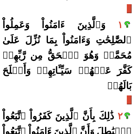
١
وَٱلَّذِينَ ءَامَنُواْ وَعَمِلُواْ
ٱلصَّٰلِحَٰتِ وَءَامَنُواْ بِمَا نُزِّلَ عَلَىٰ
مُحَمَّدٖ وَهُوَ ٱلۡحَقُّ مِن رَّبِّهِمۡ
كَفَّرَ عَنۡهُمۡ سَيِّـَٔاتِهِمۡ وَأَصۡلَحَ
بَالَهُمۡ
٢
ذَٰلِكَ بِأَنَّ ٱلَّذِينَ كَفَرُواْ ٱتَّبَعُواْ
ٱلۡبَٰطِلَ وَأَنَّ ٱلَّذِينَ ءَامَنُواْ ٱتَّبَعُواْ