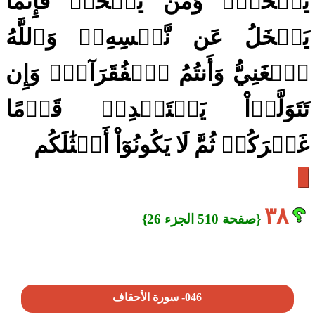
يَبۡخَلُۖ وَمَن يَبۡخَلۡ فَإِنَّمَا
يَبۡخَلُ عَن نَّفۡسِهِۦۚ وَٱللَّهُ
ٱلۡغَنِيُّ وَأَنتُمُ ٱلۡفُقَرَآءُۚ وَإِن
تَتَوَلَّوۡاْ يَسۡتَبۡدِلۡ قَوۡمًا
غَيۡرَكُمۡ ثُمَّ لَا يَكُونُوٓاْ أَمۡثَٰلَكُم
٣٨
{صفحة 510 الجزء 26}
046- سورة الأحقاف