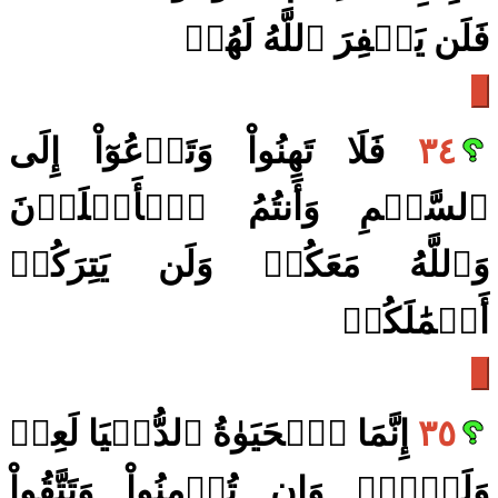
فَلَن يَغۡفِرَ ٱللَّهُ لَهُمۡ
٣٤
فَلَا تَهِنُواْ وَتَدۡعُوٓاْ إِلَى
ٱلسَّلۡمِ وَأَنتُمُ ٱلۡأَعۡلَوۡنَ
وَٱللَّهُ مَعَكُمۡ وَلَن يَتِرَكُمۡ
أَعۡمَٰلَكُمۡ
٣٥
إِنَّمَا ٱلۡحَيَوٰةُ ٱلدُّنۡيَا لَعِبٞ
وَلَهۡوٞۚ وَإِن تُؤۡمِنُواْ وَتَتَّقُواْ