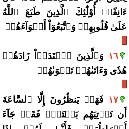
ءَانِفًاۚ أُوْلَٰٓئِكَ ٱلَّذِينَ طَبَعَ ٱللَّهُ
عَلَىٰ قُلُوبِهِمۡ وَٱتَّبَعُوٓاْ أَهۡوَآءَهُمۡ
١٦
وَٱلَّذِينَ ٱهۡتَدَوۡاْ زَادَهُمۡ
هُدٗى وَءَاتَىٰهُمۡ تَقۡوَىٰهُمۡ
١٧
فَهَلۡ يَنظُرُونَ إِلَّا ٱلسَّاعَةَ
أَن تَأۡتِيَهُم بَغۡتَةٗۖ فَقَدۡ جَآءَ