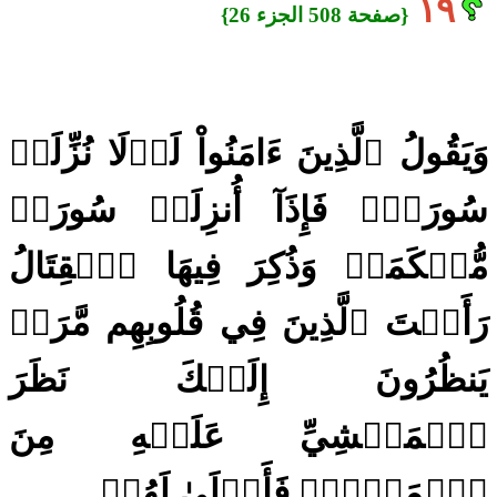
١٩
{صفحة 508 الجزء 26}
وَيَقُولُ ٱلَّذِينَ ءَامَنُواْ لَوۡلَا نُزِّلَتۡ
سُورَةٞۖ فَإِذَآ أُنزِلَتۡ سُورَةٞ
مُّحۡكَمَةٞ وَذُكِرَ فِيهَا ٱلۡقِتَالُ
رَأَيۡتَ ٱلَّذِينَ فِي قُلُوبِهِم مَّرَضٞ
يَنظُرُونَ إِلَيۡكَ نَظَرَ
ٱلۡمَغۡشِيِّ عَلَيۡهِ مِنَ
ٱلۡمَوۡتِۖ فَأَوۡلَىٰ لَهُمۡ