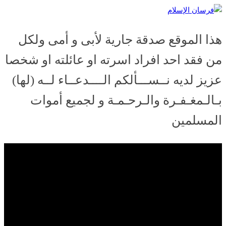
Skip
فرسان الإسلام
to
content
هذا الموقع صدقة جارية لأبى و أمى ولكل
من فقد احد افراد اسرته او عائلته او شخصا
عزيز لديه نــســـألكم الــــدعــاء لــه (لها)
بـالـمغـفـرة والـرحـمـة و لجميع أموات
المسلمين