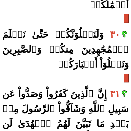
أَعۡمَٰلَكُمۡ
٣٠
وَلَنَبۡلُوَنَّكُمۡ حَتَّىٰ نَعۡلَمَ
ٱلۡمُجَٰهِدِينَ مِنكُمۡ وَٱلصَّٰبِرِينَ
وَنَبۡلُوَاْ أَخۡبَارَكُمۡ
٣١
إِنَّ ٱلَّذِينَ كَفَرُواْ وَصَدُّواْ عَن
سَبِيلِ ٱللَّهِ وَشَآقُّواْ ٱلرَّسُولَ مِنۢ
بَعۡدِ مَا تَبَيَّنَ لَهُمُ ٱلۡهُدَىٰ لَن