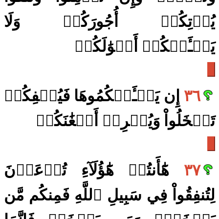
يُؤۡتِكُمۡ أُجُورَكُمۡ وَلَا
يَسۡـَٔلۡكُمۡ أَمۡوَٰلَكُمۡ
٣٦
إِن يَسۡـَٔلۡكُمُوهَا فَيُحۡفِكُمۡ
تَبۡخَلُواْ وَيُخۡرِجۡ أَضۡغَٰنَكُمۡ
٣٧
هَٰٓأَنتُمۡ هَٰٓؤُلَآءِ تُدۡعَوۡنَ
لِتُنفِقُواْ فِي سَبِيلِ ٱللَّهِ فَمِنكُم مَّن