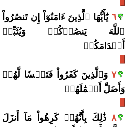
٦
يَٰٓأَيُّهَا ٱلَّذِينَ ءَامَنُوٓاْ إِن تَنصُرُواْ
ٱللَّهَ يَنصُرۡكُمۡ وَيُثَبِّتۡ
أَقۡدَامَكُمۡ
٧
وَٱلَّذِينَ كَفَرُواْ فَتَعۡسٗا لَّهُمۡ
وَأَضَلَّ أَعۡمَٰلَهُمۡ
٨
ذَٰلِكَ بِأَنَّهُمۡ كَرِهُواْ مَآ أَنزَلَ