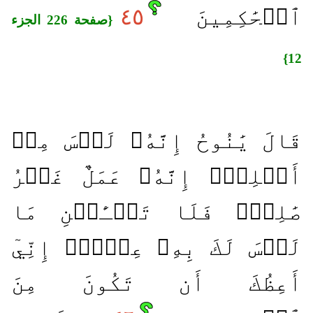
ٱلۡحَٰكِمِينَ
٤٥
{صفحة 226 الجزء
12}
قَالَ يَٰنُوحُ إِنَّهُۥ لَيۡسَ مِنۡ
أَهۡلِكَۖ إِنَّهُۥ عَمَلٌ غَيۡرُ
صَٰلِحٖۖ فَلَا تَسۡـَٔلۡنِ مَا
لَيۡسَ لَكَ بِهِۦ عِلۡمٌۖ إِنِّيٓ
أَعِظُكَ أَن تَكُونَ مِنَ