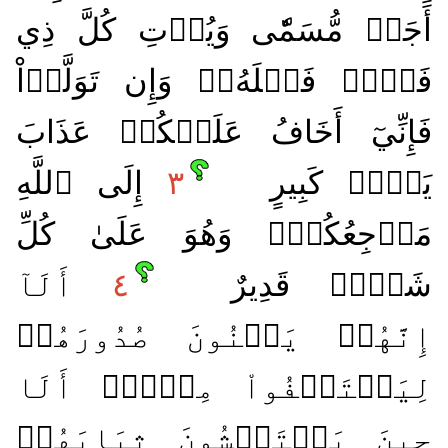
أَجَلٖ مُّسَمّٗى وَيُؤۡتِ كُلَّ ذِي
فَضۡلٖ فَضۡلَهُۥۖ وَإِن تَوَلَّوۡاْ
فَإِنِّيٓ أَخَافُ عَلَيۡكُمۡ عَذَابَ
يَوۡمٖ كَبِيرٍ
٣
إِلَى ٱللَّهِ
مَرۡجِعُكُمۡۖ وَهُوَ عَلَىٰ كُلِّ
شَيۡءٖ قَدِيرٌ
٤
أَلَآ
إِنَّهُمۡ يَثۡنُونَ صُدُورَهُمۡ
لِيَسۡتَخۡفُواْ مِنۡهُۚ أَلَا
حِينَ يَسۡتَغۡشُونَ ثِيَابَهُمۡ