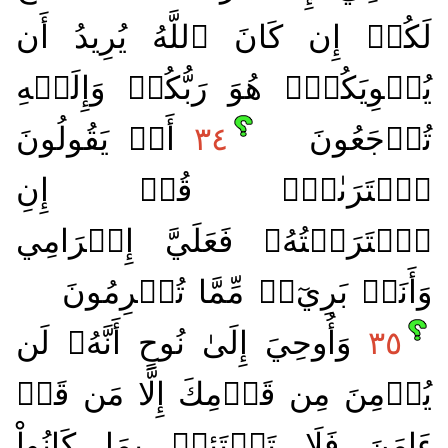
لَكُمۡ إِن كَانَ ٱللَّهُ يُرِيدُ أَن
يُغۡوِيَكُمۡۚ هُوَ رَبُّكُمۡ وَإِلَيۡهِ
تُرۡجَعُونَ
٣٤
أَمۡ يَقُولُونَ
ٱفۡتَرَىٰهُۖ قُلۡ إِنِ
ٱفۡتَرَيۡتُهُۥ فَعَلَيَّ إِجۡرَامِي
وَأَنَا۠ بَرِيٓءٞ مِّمَّا تُجۡرِمُونَ
٣٥
وَأُوحِيَ إِلَىٰ نُوحٍ أَنَّهُۥ لَن
يُؤۡمِنَ مِن قَوۡمِكَ إِلَّا مَن قَدۡ
ءَامَنَ فَلَا تَبۡتَئِسۡ بِمَا كَانُواْ