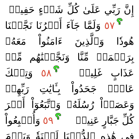
إِنَّ رَبِّي عَلَىٰ كُلِّ شَيۡءٍ حَفِيظٞ
٥٧
وَلَمَّا جَآءَ أَمۡرُنَا نَجَّيۡنَا
هُودٗا وَٱلَّذِينَ ءَامَنُواْ مَعَهُۥ
بِرَحۡمَةٖ مِّنَّا وَنَجَّيۡنَٰهُم مِّنۡ
عَذَابٍ غَلِيظٖ
٥٨
وَتِلۡكَ
عَادٞۖ جَحَدُواْ بِـَٔايَٰتِ رَبِّهِمۡ
وَعَصَوۡاْ رُسُلَهُۥ وَٱتَّبَعُوٓاْ أَمۡرَ
كُلِّ جَبَّارٍ عَنِيدٖ
٥٩
وَأُتۡبِعُواْ
فِي هَٰذِهِ ٱلدُّنۡيَا لَعۡنَةٗ وَيَوۡمَ