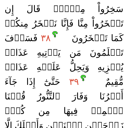
سَخِرُواْ مِنۡهُۚ قَالَ إِن
تَسۡخَرُواْ مِنَّا فَإِنَّا نَسۡخَرُ مِنكُمۡ
كَمَا تَسۡخَرُونَ
٣٨
فَسَوۡفَ
تَعۡلَمُونَ مَن يَأۡتِيهِ عَذَابٞ
يُخۡزِيهِ وَيَحِلُّ عَلَيۡهِ عَذَابٞ
مُّقِيمٌ
٣٩
حَتَّىٰٓ إِذَا جَآءَ
أَمۡرُنَا وَفَارَ ٱلتَّنُّورُ قُلۡنَا
ٱحۡمِلۡ فِيهَا مِن كُلّٖ
زَوۡجَيۡنِ ٱثۡنَيۡنِ وَأَهۡلَكَ إِلَّا