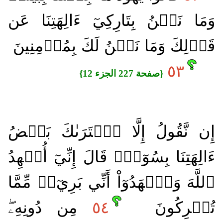
وَمَا نَحۡنُ بِتَارِكِيٓ ءَالِهَتِنَا عَن
قَوۡلِكَ وَمَا نَحۡنُ لَكَ بِمُؤۡمِنِينَ
٥٣
{صفحة 227 الجزء 12}
إِن نَّقُولُ إِلَّا ٱعۡتَرَىٰكَ بَعۡضُ
ءَالِهَتِنَا بِسُوٓءٖۗ قَالَ إِنِّيٓ أُشۡهِدُ
ٱللَّهَ وَٱشۡهَدُوٓاْ أَنِّي بَرِيٓءٞ مِّمَّا
تُشۡرِكُونَ
٥٤
مِن دُونِهِۦۖ