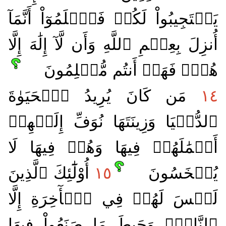
يَسۡتَجِيبُواْ لَكُمۡ فَٱعۡلَمُوٓاْ أَنَّمَآ
أُنزِلَ بِعِلۡمِ ٱللَّهِ وَأَن لَّآ إِلَٰهَ إِلَّا
هُوَۖ فَهَلۡ أَنتُم مُّسۡلِمُونَ
١٤
مَن كَانَ يُرِيدُ ٱلۡحَيَوٰةَ
ٱلدُّنۡيَا وَزِينَتَهَا نُوَفِّ إِلَيۡهِمۡ
أَعۡمَٰلَهُمۡ فِيهَا وَهُمۡ فِيهَا لَا
يُبۡخَسُونَ
١٥
أُوْلَٰٓئِكَ ٱلَّذِينَ
لَيۡسَ لَهُمۡ فِي ٱلۡأٓخِرَةِ إِلَّا
ٱلنَّارُۖ وَحَبِطَ مَا صَنَعُواْ فِيهَا