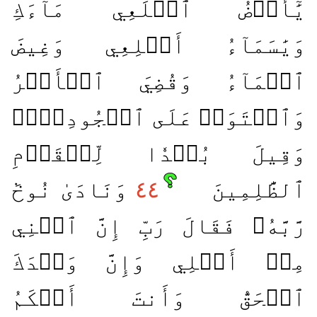
يَٰٓأَرۡضُ ٱبۡلَعِي مَآءَكِ
وَيَٰسَمَآءُ أَقۡلِعِي وَغِيضَ
ٱلۡمَآءُ وَقُضِيَ ٱلۡأَمۡرُ
وَٱسۡتَوَتۡ عَلَى ٱلۡجُودِيِّۖ
وَقِيلَ بُعۡدٗا لِّلۡقَوۡمِ
ٱلظَّٰلِمِينَ
٤٤
وَنَادَىٰ نُوحٞ
رَّبَّهُۥ فَقَالَ رَبِّ إِنَّ ٱبۡنِي
مِنۡ أَهۡلِي وَإِنَّ وَعۡدَكَ
ٱلۡحَقُّ وَأَنتَ أَحۡكَمُ