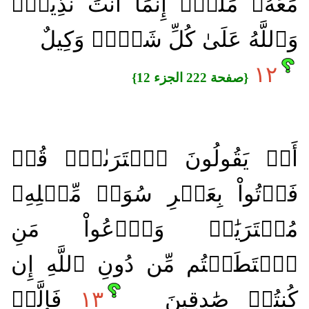
مَعَهُۥ مَلَكٌۚ إِنَّمَآ أَنتَ نَذِيرٞۚ
وَٱللَّهُ عَلَىٰ كُلِّ شَيۡءٖ وَكِيلٌ
١٢
{صفحة 222 الجزء 12}
أَمۡ يَقُولُونَ ٱفۡتَرَىٰهُۖ قُلۡ
فَأۡتُواْ بِعَشۡرِ سُوَرٖ مِّثۡلِهِۦ
مُفۡتَرَيَٰتٖ وَٱدۡعُواْ مَنِ
ٱسۡتَطَعۡتُم مِّن دُونِ ٱللَّهِ إِن
كُنتُمۡ صَٰدِقِينَ
١٣
فَإِلَّمۡ