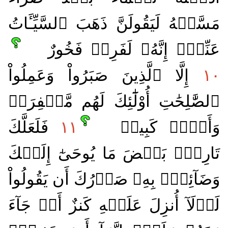
مَسَّتۡهُ لَيَقُولَنَّ ذَهَبَ ٱلسَّيِّـَٔاتُ
عَنِّيٓۚ إِنَّهُۥ لَفَرِحٞ فَخُورٌ
١٠
إِلَّا ٱلَّذِينَ صَبَرُواْ وَعَمِلُواْ
ٱلصَّٰلِحَٰتِ أُوْلَٰٓئِكَ لَهُم مَّغۡفِرَةٞ
وَأَجۡرٞ كَبِيرٞ
١١
فَلَعَلَّكَ
تَارِكُۢ بَعۡضَ مَا يُوحَىٰٓ إِلَيۡكَ
وَضَآئِقُۢ بِهِۦ صَدۡرُكَ أَن يَقُولُواْ
لَوۡلَآ أُنزِلَ عَلَيۡهِ كَنزٌ أَوۡ جَآءَ