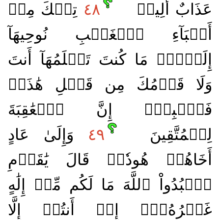
عَذَابٌ أَلِيمٞ
٤٨
تِلۡكَ مِنۡ
أَنۢبَآءِ ٱلۡغَيۡبِ نُوحِيهَآ
إِلَيۡكَۖ مَا كُنتَ تَعۡلَمُهَآ أَنتَ
وَلَا قَوۡمُكَ مِن قَبۡلِ هَٰذَاۖ
فَٱصۡبِرۡۖ إِنَّ ٱلۡعَٰقِبَةَ
لِلۡمُتَّقِينَ
٤٩
وَإِلَىٰ عَادٍ
أَخَاهُمۡ هُودٗاۚ قَالَ يَٰقَوۡمِ
ٱعۡبُدُواْ ٱللَّهَ مَا لَكُم مِّنۡ إِلَٰهٍ
غَيۡرُهُۥٓۖ إِنۡ أَنتُمۡ إِلَّا