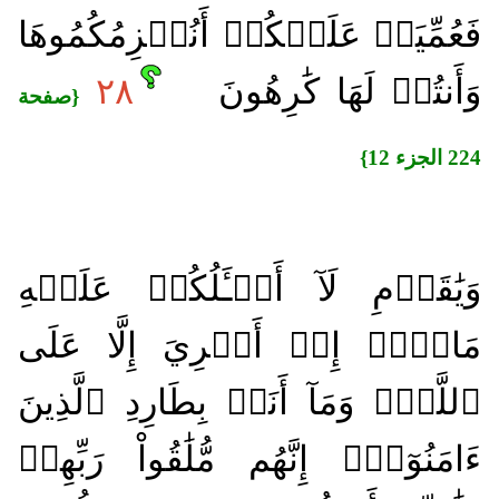
فَعُمِّيَتۡ عَلَيۡكُمۡ أَنُلۡزِمُكُمُوهَا
وَأَنتُمۡ لَهَا كَٰرِهُونَ
٢٨
{صفحة
224 الجزء 12}
وَيَٰقَوۡمِ لَآ أَسۡـَٔلُكُمۡ عَلَيۡهِ
مَالًاۖ إِنۡ أَجۡرِيَ إِلَّا عَلَى
ٱللَّهِۚ وَمَآ أَنَا۠ بِطَارِدِ ٱلَّذِينَ
ءَامَنُوٓاْۚ إِنَّهُم مُّلَٰقُواْ رَبِّهِمۡ