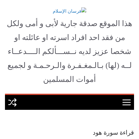
Ski
t
فرسان الإسلام
conten
هذا الموقع صدقة جارية لأبى و أمى ولكل
من فقد احد افراد اسرته او عائلته او
شخصا عزيز لديه نــســـألكم الــــدعــاء
لــه (لها) بـالـمغـفـرة والـرحـمـة و لجميع
أموات المسلمين
قراءة سورة هود