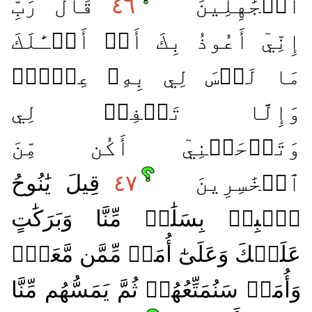
ٱلۡجَٰهِلِينَ
٤٦
قَالَ رَبِّ
إِنِّيٓ أَعُوذُ بِكَ أَنۡ أَسۡـَٔلَكَ
مَا لَيۡسَ لِي بِهِۦ عِلۡمٞۖ
وَإِلَّا تَغۡفِرۡ لِي
وَتَرۡحَمۡنِيٓ أَكُن مِّنَ
ٱلۡخَٰسِرِينَ
٤٧
قِيلَ يَٰنُوحُ
ٱهۡبِطۡ بِسَلَٰمٖ مِّنَّا وَبَرَكَٰتٍ
عَلَيۡكَ وَعَلَىٰٓ أُمَمٖ مِّمَّن مَّعَكَۚ
وَأُمَمٞ سَنُمَتِّعُهُمۡ ثُمَّ يَمَسُّهُم مِّنَّا