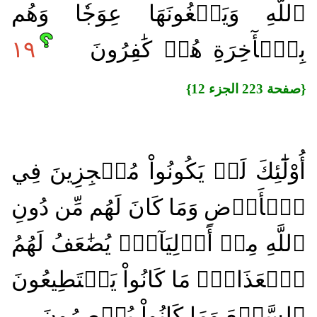
ٱللَّهِ وَيَبۡغُونَهَا عِوَجٗا وَهُم
بِٱلۡأٓخِرَةِ هُمۡ كَٰفِرُونَ
١٩
{صفحة 223 الجزء 12}
أُوْلَٰٓئِكَ لَمۡ يَكُونُواْ مُعۡجِزِينَ فِي
ٱلۡأَرۡضِ وَمَا كَانَ لَهُم مِّن دُونِ
ٱللَّهِ مِنۡ أَوۡلِيَآءَۘ يُضَٰعَفُ لَهُمُ
ٱلۡعَذَابُۚ مَا كَانُواْ يَسۡتَطِيعُونَ
ٱلسَّمۡعَ وَمَا كَانُواْ يُبۡصِرُونَ