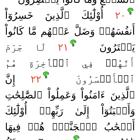
٢٠
أُوْلَٰٓئِكَ ٱلَّذِينَ خَسِرُوٓاْ
أَنفُسَهُمۡ وَضَلَّ عَنۡهُم مَّا كَانُواْ
يَفۡتَرُونَ
٢١
لَا جَرَمَ
أَنَّهُمۡ فِي ٱلۡأٓخِرَةِ هُمُ
ٱلۡأَخۡسَرُونَ
٢٢
إِنَّ
ٱلَّذِينَ ءَامَنُواْ وَعَمِلُواْ ٱلصَّٰلِحَٰتِ
وَأَخۡبَتُوٓاْ إِلَىٰ رَبِّهِمۡ أُوْلَٰٓئِكَ
أَصۡحَٰبُ ٱلۡجَنَّةِۖ هُمۡ فِيهَا