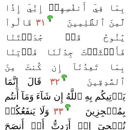
بِمَا فِيٓ أَنفُسِهِمۡ إِنِّيٓ إِذٗا
لَّمِنَ ٱلظَّٰلِمِينَ
٣١
قَالُواْ
يَٰنُوحُ قَدۡ جَٰدَلۡتَنَا
فَأَكۡثَرۡتَ جِدَٰلَنَا فَأۡتِنَا
بِمَا تَعِدُنَآ إِن كُنتَ مِنَ
ٱلصَّٰدِقِينَ
٣٢
قَالَ إِنَّمَا
يَأۡتِيكُم بِهِ ٱللَّهُ إِن شَآءَ وَمَآ أَنتُم
بِمُعۡجِزِينَ
٣٣
وَلَا يَنفَعُكُمۡ
نُصۡحِيٓ إِنۡ أَرَدتُّ أَنۡ أَنصَحَ