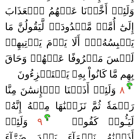
وَلَئِنۡ أَخَّرۡنَا عَنۡهُمُ ٱلۡعَذَابَ
إِلَىٰٓ أُمَّةٖ مَّعۡدُودَةٖ لَّيَقُولُنَّ مَا
يَحۡبِسُهُۥٓۗ أَلَا يَوۡمَ يَأۡتِيهِمۡ
لَيۡسَ مَصۡرُوفًا عَنۡهُمۡ وَحَاقَ
بِهِم مَّا كَانُواْ بِهِۦ يَسۡتَهۡزِءُونَ
٨
وَلَئِنۡ أَذَقۡنَا ٱلۡإِنسَٰنَ مِنَّا
رَحۡمَةٗ ثُمَّ نَزَعۡنَٰهَا مِنۡهُ إِنَّهُۥ
لَيَـُٔوسٞ كَفُورٞ
٩
وَلَئِنۡ
أَذَقۡنَٰهُ نَعۡمَآءَ بَعۡدَ ضَرَّآءَ