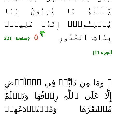
يَعۡلَمُ مَا يُسِرُّونَ وَمَا
يُعۡلِنُونَۚ إِنَّهُۥ عَلِيمُۢ
بِذَاتِ ٱلصُّدُورِ
٥
{صفحة 221
الجزء 11}
۞ وَمَا مِن دَآبَّةٖ فِي ٱلۡأَرۡضِ
إِلَّا عَلَى ٱللَّهِ رِزۡقُهَا وَيَعۡلَمُ
مُسۡتَقَرَّهَا وَمُسۡتَوۡدَعَهَاۚ