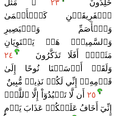
خَٰلِدُونَ
٢٣
۞ مَثَلُ
ٱلۡفَرِيقَيۡنِ كَٱلۡأَعۡمَىٰ
وَٱلۡأَصَمِّ وَٱلۡبَصِيرِ
وَٱلسَّمِيعِۚ هَلۡ يَسۡتَوِيَانِ
مَثَلًاۚ أَفَلَا تَذَكَّرُونَ
٢٤
وَلَقَدۡ أَرۡسَلۡنَا نُوحًا إِلَىٰ
قَوۡمِهِۦٓ إِنِّي لَكُمۡ نَذِيرٞ مُّبِينٌ
٢٥
أَن لَّا تَعۡبُدُوٓاْ إِلَّا ٱللَّهَۖ
إِنِّيٓ أَخَافُ عَلَيۡكُمۡ عَذَابَ يَوۡمٍ