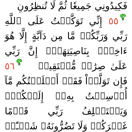
فَكِيدُونِي جَمِيعٗا ثُمَّ لَا تُنظِرُونِ
٥٥
إِنِّي تَوَكَّلۡتُ عَلَى ٱللَّهِ
رَبِّي وَرَبِّكُمۚ مَّا مِن دَآبَّةٍ إِلَّا هُوَ
ءَاخِذُۢ بِنَاصِيَتِهَآۚ إِنَّ رَبِّي
عَلَىٰ صِرَٰطٖ مُّسۡتَقِيمٖ
٥٦
فَإِن تَوَلَّوۡاْ فَقَدۡ أَبۡلَغۡتُكُم مَّآ
أُرۡسِلۡتُ بِهِۦٓ إِلَيۡكُمۡۚ
وَيَسۡتَخۡلِفُ رَبِّي قَوۡمًا
غَيۡرَكُمۡ وَلَا تَضُرُّونَهُۥ شَيۡـًٔاۚ