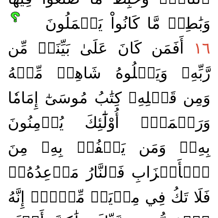
وَبَٰطِلٞ مَّا كَانُواْ يَعۡمَلُونَ
١٦
أَفَمَن كَانَ عَلَىٰ بَيِّنَةٖ مِّن
رَّبِّهِۦ وَيَتۡلُوهُ شَاهِدٞ مِّنۡهُ
وَمِن قَبۡلِهِۦ كِتَٰبُ مُوسَىٰٓ إِمَامٗا
وَرَحۡمَةًۚ أُوْلَٰٓئِكَ يُؤۡمِنُونَ
بِهِۦۚ وَمَن يَكۡفُرۡ بِهِۦ مِنَ
ٱلۡأَحۡزَابِ فَٱلنَّارُ مَوۡعِدُهُۥۚ
فَلَا تَكُ فِي مِرۡيَةٖ مِّنۡهُۚ إِنَّهُ