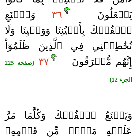
يَفۡعَلُونَ
٣٦
وَٱصۡنَعِ
ٱلۡفُلۡكَ بِأَعۡيُنِنَا وَوَحۡيِنَا وَلَا
تُخَٰطِبۡنِي فِي ٱلَّذِينَ ظَلَمُوٓاْ
إِنَّهُم مُّغۡرَقُونَ
٣٧
{صفحة 225
الجزء 12}
وَيَصۡنَعُ ٱلۡفُلۡكَ وَكُلَّمَا مَرَّ
عَلَيۡهِ مَلَأٞ مِّن قَوۡمِهِۦ