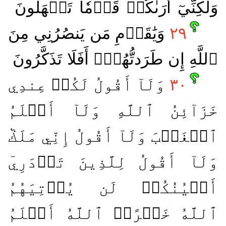
وَلَٰكِنِّيٓ أَرَىٰكُمۡ قَوۡمٗا تَجۡهَلُونَ
٢٩
وَيَٰقَوۡمِ مَن يَنصُرُنِي مِنَ
ٱللَّهِ إِن طَرَدتُّهُمۡۚ أَفَلَا تَذَكَّرُونَ
٣٠
وَلَآ أَقُولُ لَكُمۡ عِندِي
خَزَآئِنُ ٱللَّهِ وَلَآ أَعۡلَمُ
ٱلۡغَيۡبَ وَلَآ أَقُولُ إِنِّي مَلَكٞ
وَلَآ أَقُولُ لِلَّذِينَ تَزۡدَرِيٓ
أَعۡيُنُكُمۡ لَن يُؤۡتِيَهُمُ
ٱللَّهُ خَيۡرًاۖ ٱللَّهُ أَعۡلَمُ