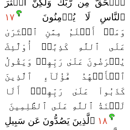
ٱلۡحَقُّ مِن رَّبِّكَ وَلَٰكِنَّ أَكۡثَرَ
ٱلنَّاسِ لَا يُؤۡمِنُونَ
١٧
وَمَنۡ أَظۡلَمُ مِمَّنِ ٱفۡتَرَىٰ
عَلَى ٱللَّهِ كَذِبًاۚ أُوْلَٰٓئِكَ
يُعۡرَضُونَ عَلَىٰ رَبِّهِمۡ وَيَقُولُ
ٱلۡأَشۡهَٰدُ هَٰٓؤُلَآءِ ٱلَّذِينَ
كَذَبُواْ عَلَىٰ رَبِّهِمۡۚ أَلَا
لَعۡنَةُ ٱللَّهِ عَلَى ٱلظَّٰلِمِينَ
١٨
ٱلَّذِينَ يَصُدُّونَ عَن سَبِيلِ