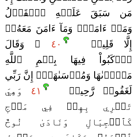
مَن سَبَقَ عَلَيۡهِ ٱلۡقَوۡلُ
وَمَنۡ ءَامَنَۚ وَمَآ ءَامَنَ مَعَهُۥٓ
إِلَّا قَلِيلٞ
٤٠
۞ وَقَالَ
ٱرۡكَبُواْ فِيهَا بِسۡمِ ٱللَّهِ
مَجۡر۪ىٰهَا وَمُرۡسَىٰهَآۚ إِنَّ رَبِّي
لَغَفُورٞ رَّحِيمٞ
٤١
وَهِيَ
تَجۡرِي بِهِمۡ فِي مَوۡجٖ
كَٱلۡجِبَالِ وَنَادَىٰ نُوحٌ