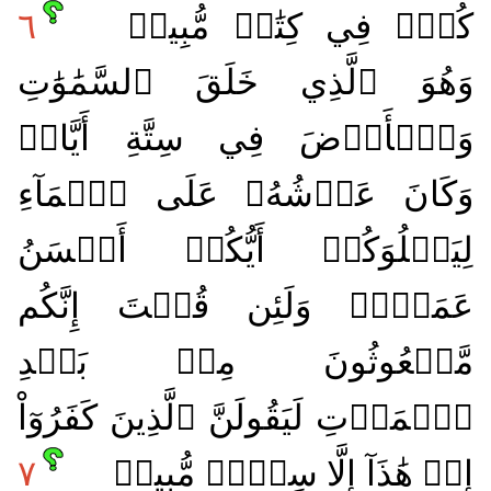
كُلّٞ فِي كِتَٰبٖ مُّبِينٖ
٦
وَهُوَ ٱلَّذِي خَلَقَ ٱلسَّمَٰوَٰتِ
وَٱلۡأَرۡضَ فِي سِتَّةِ أَيَّامٖ
وَكَانَ عَرۡشُهُۥ عَلَى ٱلۡمَآءِ
لِيَبۡلُوَكُمۡ أَيُّكُمۡ أَحۡسَنُ
عَمَلٗاۗ وَلَئِن قُلۡتَ إِنَّكُم
مَّبۡعُوثُونَ مِنۢ بَعۡدِ
ٱلۡمَوۡتِ لَيَقُولَنَّ ٱلَّذِينَ كَفَرُوٓاْ
إِنۡ هَٰذَآ إِلَّا سِحۡرٞ مُّبِينٞ
٧