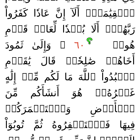
ٱلۡقِيَٰمَةِۗ أَلَآ إِنَّ عَادٗا كَفَرُواْ
رَبَّهُمۡۗ أَلَا بُعۡدٗا لِّعَادٖ قَوۡمِ
هُودٖ
٦٠
۞ وَإِلَىٰ ثَمُودَ
أَخَاهُمۡ صَٰلِحٗاۚ قَالَ يَٰقَوۡمِ
ٱعۡبُدُواْ ٱللَّهَ مَا لَكُم مِّنۡ إِلَٰهٍ
غَيۡرُهُۥۖ هُوَ أَنشَأَكُم مِّنَ
ٱلۡأَرۡضِ وَٱسۡتَعۡمَرَكُمۡ
فِيهَا فَٱسۡتَغۡفِرُوهُ ثُمَّ تُوبُوٓاْ