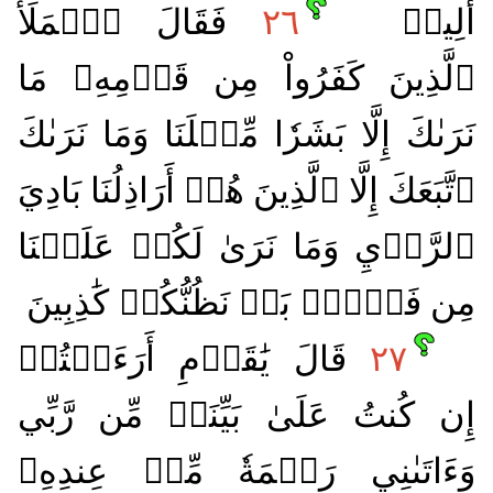
أَلِيمٖ
٢٦
فَقَالَ ٱلۡمَلَأُ
ٱلَّذِينَ كَفَرُواْ مِن قَوۡمِهِۦ مَا
نَرَىٰكَ إِلَّا بَشَرٗا مِّثۡلَنَا وَمَا نَرَىٰكَ
ٱتَّبَعَكَ إِلَّا ٱلَّذِينَ هُمۡ أَرَاذِلُنَا بَادِيَ
ٱلرَّأۡيِ وَمَا نَرَىٰ لَكُمۡ عَلَيۡنَا
مِن فَضۡلِۭ بَلۡ نَظُنُّكُمۡ كَٰذِبِينَ
٢٧
قَالَ يَٰقَوۡمِ أَرَءَيۡتُمۡ
إِن كُنتُ عَلَىٰ بَيِّنَةٖ مِّن رَّبِّي
وَءَاتَىٰنِي رَحۡمَةٗ مِّنۡ عِندِهِۦ