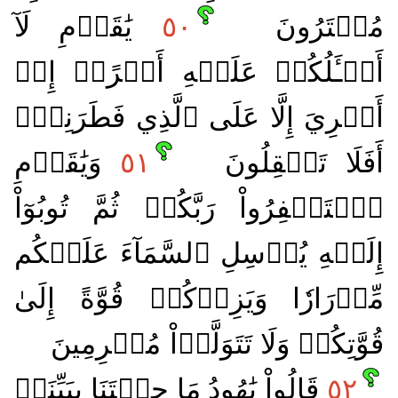
مُفۡتَرُونَ
٥٠
يَٰقَوۡمِ لَآ
أَسۡـَٔلُكُمۡ عَلَيۡهِ أَجۡرًاۖ إِنۡ
أَجۡرِيَ إِلَّا عَلَى ٱلَّذِي فَطَرَنِيٓۚ
أَفَلَا تَعۡقِلُونَ
٥١
وَيَٰقَوۡمِ
ٱسۡتَغۡفِرُواْ رَبَّكُمۡ ثُمَّ تُوبُوٓاْ
إِلَيۡهِ يُرۡسِلِ ٱلسَّمَآءَ عَلَيۡكُم
مِّدۡرَارٗا وَيَزِدۡكُمۡ قُوَّةً إِلَىٰ
قُوَّتِكُمۡ وَلَا تَتَوَلَّوۡاْ مُجۡرِمِينَ
٥٢
قَالُواْ يَٰهُودُ مَا جِئۡتَنَا بِبَيِّنَةٖ