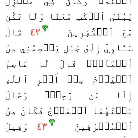
ٱبۡنَهُۥ وَكَانَ فِي مَعۡزِلٖ
يَٰبُنَيَّ ٱرۡكَب مَّعَنَا وَلَا تَكُن
مَّعَ ٱلۡكَٰفِرِينَ
٤٢
قَالَ
سَـَٔاوِيٓ إِلَىٰ جَبَلٖ يَعۡصِمُنِي مِنَ
ٱلۡمَآءِۚ قَالَ لَا عَاصِمَ
ٱلۡيَوۡمَ مِنۡ أَمۡرِ ٱللَّهِ
إِلَّا مَن رَّحِمَۚ وَحَالَ
بَيۡنَهُمَا ٱلۡمَوۡجُ فَكَانَ مِنَ
ٱلۡمُغۡرَقِينَ
٤٣
وَقِيلَ