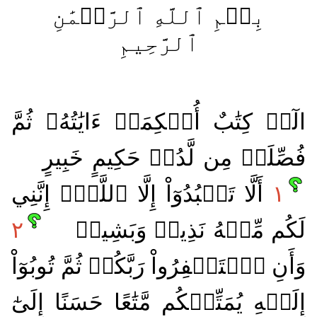
بِسۡمِ ٱللَّهِ ٱلرَّحۡمَٰنِ
ٱلرَّحِيمِ
الٓرۚ كِتَٰبٌ أُحۡكِمَتۡ ءَايَٰتُهُۥ ثُمَّ
فُصِّلَتۡ مِن لَّدُنۡ حَكِيمٍ خَبِيرٍ
١
أَلَّا تَعۡبُدُوٓاْ إِلَّا ٱللَّهَۚ إِنَّنِي
لَكُم مِّنۡهُ نَذِيرٞ وَبَشِيرٞ
٢
وَأَنِ ٱسۡتَغۡفِرُواْ رَبَّكُمۡ ثُمَّ تُوبُوٓاْ
إِلَيۡهِ يُمَتِّعۡكُم مَّتَٰعًا حَسَنًا إِلَىٰٓ