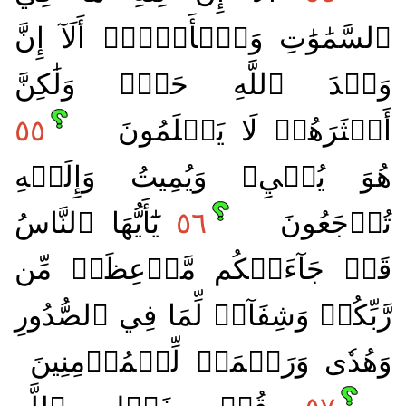
ٱلسَّمَٰوَٰتِ وَٱلۡأَرۡضِۗ أَلَآ إِنَّ
وَعۡدَ ٱللَّهِ حَقّٞ وَلَٰكِنَّ
أَكۡثَرَهُمۡ لَا يَعۡلَمُونَ
٥٥
هُوَ يُحۡيِۦ وَيُمِيتُ وَإِلَيۡهِ
تُرۡجَعُونَ
٥٦
يَٰٓأَيُّهَا ٱلنَّاسُ
قَدۡ جَآءَتۡكُم مَّوۡعِظَةٞ مِّن
رَّبِّكُمۡ وَشِفَآءٞ لِّمَا فِي ٱلصُّدُورِ
وَهُدٗى وَرَحۡمَةٞ لِّلۡمُؤۡمِنِينَ