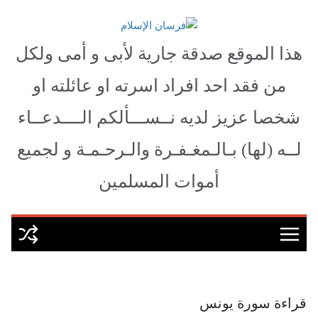
Ski
t
فرسان الإسلام
conten
هذا الموقع صدقة جارية لأبى و أمى ولكل
من فقد احد افراد اسرته او عائلته او
شخصا عزيز لديه نــســـألكم الــــدعــاء
لــه (لها) بـالـمغـفـرة والـرحـمـة و لجميع
أموات المسلمين
قراءة سورة يونس