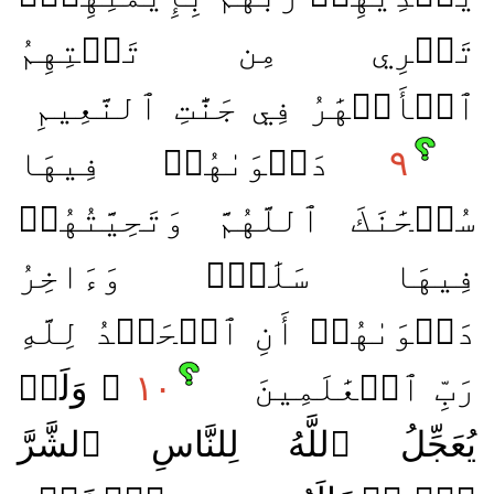
تَجۡرِي مِن تَحۡتِهِمُ
ٱلۡأَنۡهَٰرُ فِي جَنَّٰتِ ٱلنَّعِيمِ
٩
دَعۡوَىٰهُمۡ فِيهَا
سُبۡحَٰنَكَ ٱللَّهُمَّ وَتَحِيَّتُهُمۡ
فِيهَا سَلَٰمٞۚ وَءَاخِرُ
دَعۡوَىٰهُمۡ أَنِ ٱلۡحَمۡدُ لِلَّهِ
رَبِّ ٱلۡعَٰلَمِينَ
١٠
۞ وَلَوۡ
يُعَجِّلُ ٱللَّهُ لِلنَّاسِ ٱلشَّرَّ