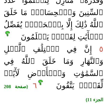
وَقَدَّرَهُۥ مَنَازِلَ لِتَعۡلَمُواْ عَدَدَ
ٱلسِّنِينَ وَٱلۡحِسَابَۚ مَا خَلَقَ
ٱللَّهُ ذَٰلِكَ إِلَّا بِٱلۡحَقِّۚ يُفَصِّلُ
ٱلۡأٓيَٰتِ لِقَوۡمٖ يَعۡلَمُونَ
٥
إِنَّ فِي ٱخۡتِلَٰفِ ٱلَّيۡلِ
وَٱلنَّهَارِ وَمَا خَلَقَ ٱللَّهُ فِي
ٱلسَّمَٰوَٰتِ وَٱلۡأَرۡضِ لَأٓيَٰتٖ
لِّقَوۡمٖ يَتَّقُونَ
٦
{صفحة 208
الجزء 11}