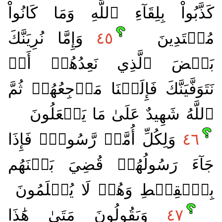
كَذَّبُواْ بِلِقَآءِ ٱللَّهِ وَمَا كَانُواْ
مُهۡتَدِينَ
٤٥
وَإِمَّا نُرِيَنَّكَ
بَعۡضَ ٱلَّذِي نَعِدُهُمۡ أَوۡ
نَتَوَفَّيَنَّكَ فَإِلَيۡنَا مَرۡجِعُهُمۡ ثُمَّ
ٱللَّهُ شَهِيدٌ عَلَىٰ مَا يَفۡعَلُونَ
٤٦
وَلِكُلِّ أُمَّةٖ رَّسُولٞۖ فَإِذَا
جَآءَ رَسُولُهُمۡ قُضِيَ بَيۡنَهُم
بِٱلۡقِسۡطِ وَهُمۡ لَا يُظۡلَمُونَ
٤٧
وَيَقُولُونَ مَتَىٰ هَٰذَا