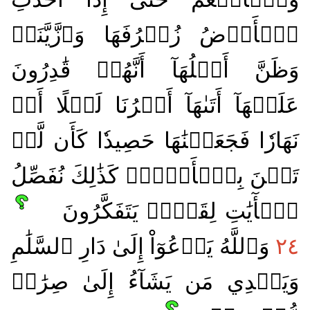
ٱلۡأَرۡضُ زُخۡرُفَهَا وَٱزَّيَّنَتۡ
وَظَنَّ أَهۡلُهَآ أَنَّهُمۡ قَٰدِرُونَ
عَلَيۡهَآ أَتَىٰهَآ أَمۡرُنَا لَيۡلًا أَوۡ
نَهَارٗا فَجَعَلۡنَٰهَا حَصِيدٗا كَأَن لَّمۡ
تَغۡنَ بِٱلۡأَمۡسِۚ كَذَٰلِكَ نُفَصِّلُ
ٱلۡأٓيَٰتِ لِقَوۡمٖ يَتَفَكَّرُونَ
٢٤
وَٱللَّهُ يَدۡعُوٓاْ إِلَىٰ دَارِ ٱلسَّلَٰمِ
وَيَهۡدِي مَن يَشَآءُ إِلَىٰ صِرَٰطٖ