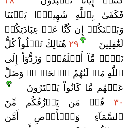
كُنتُمۡ إِيَّانَا تَعۡبُدُونَ
٢٨
فَكَفَىٰ بِٱللَّهِ شَهِيدَۢا بَيۡنَنَا
وَبَيۡنَكُمۡ إِن كُنَّا عَنۡ عِبَادَتِكُمۡ
لَغَٰفِلِينَ
٢٩
هُنَالِكَ تَبۡلُواْ كُلُّ
نَفۡسٖ مَّآ أَسۡلَفَتۡۚ وَرُدُّوٓاْ إِلَى
ٱللَّهِ مَوۡلَىٰهُمُ ٱلۡحَقِّۖ وَضَلَّ
عَنۡهُم مَّا كَانُواْ يَفۡتَرُونَ
٣٠
قُلۡ مَن يَرۡزُقُكُم مِّنَ
ٱلسَّمَآءِ وَٱلۡأَرۡضِ أَمَّن