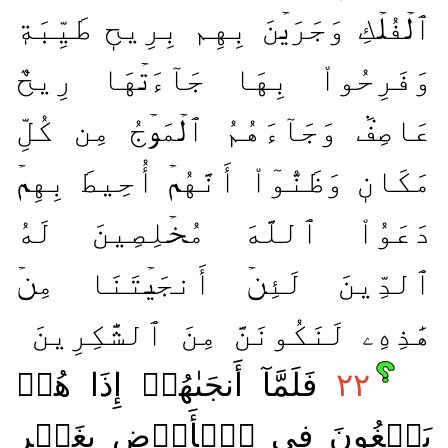
ٱلۡفُلۡكِ وَجَرَيۡنَ بِهِم بِرِيحٖ طَيِّبَةٖ
وَفَرِحُواْ بِهَا جَآءَتۡهَا رِيحٌ
عَاصِفٞ وَجَآءَهُمُ ٱلۡمَوۡجُ مِن كُلِّ
مَكَانٖ وَظَنُّوٓاْ أَنَّهُمۡ أُحِيطَ بِهِمۡ
دَعَوُاْ ٱللَّهَ مُخۡلِصِينَ لَهُ
ٱلدِّينَ لَئِنۡ أَنجَيۡتَنَا مِنۡ
هَٰذِهِۦ لَنَكُونَنَّ مِنَ ٱلشَّٰكِرِينَ
٢٢
فَلَمَّآ أَنجَىٰهُمۡ إِذَا هُمۡ
يَبۡغُونَ فِي ٱلۡأَرۡضِ بِغَيۡرِ