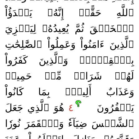
ٱللَّهِ حَقًّاۚ إِنَّهُۥ يَبۡدَؤُاْ
ٱلۡخَلۡقَ ثُمَّ يُعِيدُهُۥ لِيَجۡزِيَ
ٱلَّذِينَ ءَامَنُواْ وَعَمِلُواْ ٱلصَّٰلِحَٰتِ
بِٱلۡقِسۡطِۚ وَٱلَّذِينَ كَفَرُواْ
لَهُمۡ شَرَابٞ مِّنۡ حَمِيمٖ
وَعَذَابٌ أَلِيمُۢ بِمَا كَانُواْ
يَكۡفُرُونَ
٤
هُوَ ٱلَّذِي جَعَلَ
ٱلشَّمۡسَ ضِيَآءٗ وَٱلۡقَمَرَ نُورٗا