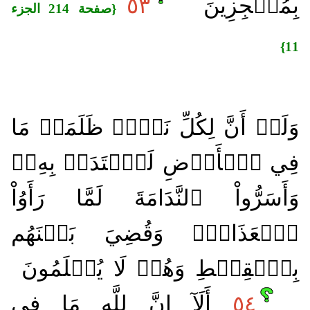
بِمُعۡجِزِينَ
٥٣
{صفحة 214 الجزء
11}
وَلَوۡ أَنَّ لِكُلِّ نَفۡسٖ ظَلَمَتۡ مَا
فِي ٱلۡأَرۡضِ لَٱفۡتَدَتۡ بِهِۦۗ
وَأَسَرُّواْ ٱلنَّدَامَةَ لَمَّا رَأَوُاْ
ٱلۡعَذَابَۖ وَقُضِيَ بَيۡنَهُم
بِٱلۡقِسۡطِ وَهُمۡ لَا يُظۡلَمُونَ
٥٤
أَلَآ إِنَّ لِلَّهِ مَا فِي