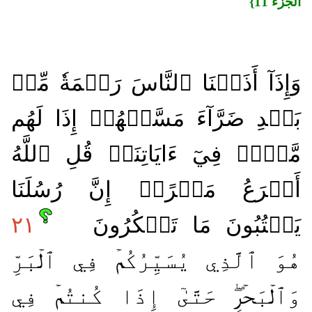
الجزء 11}
وَإِذَآ أَذَقۡنَا ٱلنَّاسَ رَحۡمَةٗ مِّنۢ
بَعۡدِ ضَرَّآءَ مَسَّتۡهُمۡ إِذَا لَهُم
مَّكۡرٞ فِيٓ ءَايَاتِنَاۚ قُلِ ٱللَّهُ
أَسۡرَعُ مَكۡرًاۚ إِنَّ رُسُلَنَا
يَكۡتُبُونَ مَا تَمۡكُرُونَ
٢١
هُوَ ٱلَّذِي يُسَيِّرُكُمۡ فِي ٱلۡبَرِّ
وَٱلۡبَحۡرِۖ حَتَّىٰٓ إِذَا كُنتُمۡ فِي