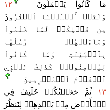
مَا كَانُواْ يَعۡمَلُونَ
١٢
وَلَقَدۡ أَهۡلَكۡنَا ٱلۡقُرُونَ
مِن قَبۡلِكُمۡ لَمَّا ظَلَمُواْ
وَجَآءَتۡهُمۡ رُسُلُهُم
بِٱلۡبَيِّنَٰتِ وَمَا كَانُواْ
لِيُؤۡمِنُواْۚ كَذَٰلِكَ نَجۡزِي
ٱلۡقَوۡمَ ٱلۡمُجۡرِمِينَ
١٣
ثُمَّ جَعَلۡنَٰكُمۡ خَلَٰٓئِفَ فِي
ٱلۡأَرۡضِ مِنۢ بَعۡدِهِمۡ لِنَنظُرَ