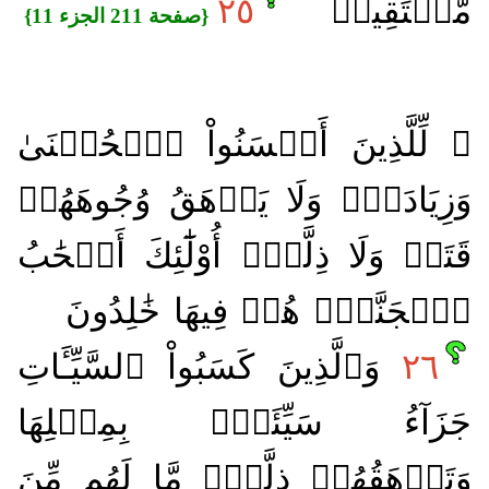
مُّسۡتَقِيمٖ
٢٥
{صفحة 211 الجزء 11}
۞ لِّلَّذِينَ أَحۡسَنُواْ ٱلۡحُسۡنَىٰ
وَزِيَادَةٞۖ وَلَا يَرۡهَقُ وُجُوهَهُمۡ
قَتَرٞ وَلَا ذِلَّةٌۚ أُوْلَٰٓئِكَ أَصۡحَٰبُ
ٱلۡجَنَّةِۖ هُمۡ فِيهَا خَٰلِدُونَ
٢٦
وَٱلَّذِينَ كَسَبُواْ ٱلسَّيِّـَٔاتِ
جَزَآءُ سَيِّئَةِۭ بِمِثۡلِهَا
وَتَرۡهَقُهُمۡ ذِلَّةٞۖ مَّا لَهُم مِّنَ