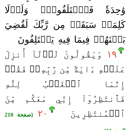
وَٰحِدَةٗ فَٱخۡتَلَفُواْۚ وَلَوۡلَا
كَلِمَةٞ سَبَقَتۡ مِن رَّبِّكَ لَقُضِيَ
بَيۡنَهُمۡ فِيمَا فِيهِ يَخۡتَلِفُونَ
١٩
وَيَقُولُونَ لَوۡلَآ أُنزِلَ
عَلَيۡهِ ءَايَةٞ مِّن رَّبِّهِۦۖ فَقُلۡ
إِنَّمَا ٱلۡغَيۡبُ لِلَّهِ
فَٱنتَظِرُوٓاْ إِنِّي مَعَكُم مِّنَ
ٱلۡمُنتَظِرِينَ
٢٠
{صفحة 210