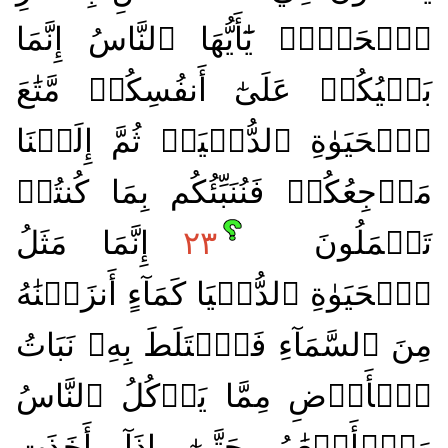
ٱلۡحَقِّۗ يَٰٓأَيُّهَا ٱلنَّاسُ إِنَّمَا
بَغۡيُكُمۡ عَلَىٰٓ أَنفُسِكُمۖ مَّتَٰعَ
ٱلۡحَيَوٰةِ ٱلدُّنۡيَاۖ ثُمَّ إِلَيۡنَا
مَرۡجِعُكُمۡ فَنُنَبِّئُكُم بِمَا كُنتُمۡ
تَعۡمَلُونَ
٢٣
إِنَّمَا مَثَلُ
ٱلۡحَيَوٰةِ ٱلدُّنۡيَا كَمَآءٍ أَنزَلۡنَٰهُ
مِنَ ٱلسَّمَآءِ فَٱخۡتَلَطَ بِهِۦ نَبَاتُ
ٱلۡأَرۡضِ مِمَّا يَأۡكُلُ ٱلنَّاسُ
وَٱلۡأَنۡعَٰمُ حَتَّىٰٓ إِذَآ أَخَذَتِ