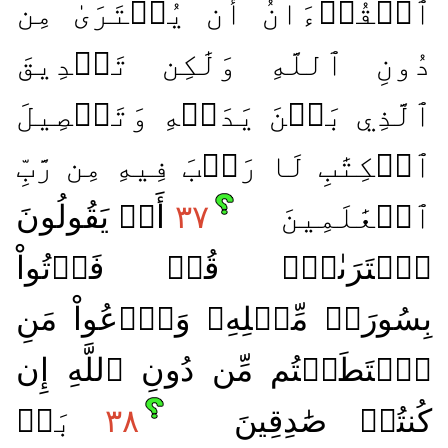
ٱلۡقُرۡءَانُ أَن يُفۡتَرَىٰ مِن
دُونِ ٱللَّهِ وَلَٰكِن تَصۡدِيقَ
ٱلَّذِي بَيۡنَ يَدَيۡهِ وَتَفۡصِيلَ
ٱلۡكِتَٰبِ لَا رَيۡبَ فِيهِ مِن رَّبِّ
ٱلۡعَٰلَمِينَ
٣٧
أَمۡ يَقُولُونَ
ٱفۡتَرَىٰهُۖ قُلۡ فَأۡتُواْ
بِسُورَةٖ مِّثۡلِهِۦ وَٱدۡعُواْ مَنِ
ٱسۡتَطَعۡتُم مِّن دُونِ ٱللَّهِ إِن
كُنتُمۡ صَٰدِقِينَ
٣٨
بَلۡ