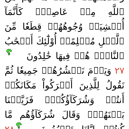
ٱللَّهِ مِنۡ عَاصِمٖۖ كَأَنَّمَآ
أُغۡشِيَتۡ وُجُوهُهُمۡ قِطَعٗا مِّنَ
ٱلَّيۡلِ مُظۡلِمًاۚ أُوْلَٰٓئِكَ أَصۡحَٰبُ
ٱلنَّارِۖ هُمۡ فِيهَا خَٰلِدُونَ
٢٧
وَيَوۡمَ نَحۡشُرُهُمۡ جَمِيعٗا ثُمَّ
نَقُولُ لِلَّذِينَ أَشۡرَكُواْ مَكَانَكُمۡ
أَنتُمۡ وَشُرَكَآؤُكُمۡۚ فَزَيَّلۡنَا
بَيۡنَهُمۡۖ وَقَالَ شُرَكَآؤُهُم مَّا