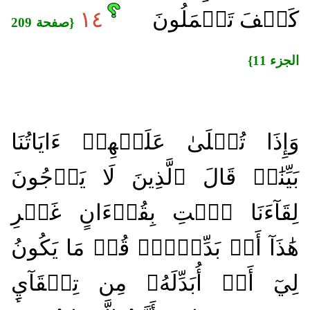
كَيۡفَ تَعۡمَلُونَ
١٤
{صفحة 209
الجزء 11}
وَإِذَا تُتۡلَىٰ عَلَيۡهِمۡ ءَايَاتُنَا
بَيِّنَٰتٖ قَالَ ٱلَّذِينَ لَا يَرۡجُونَ
لِقَآءَنَا ٱئۡتِ بِقُرۡءَانٍ غَيۡرِ
هَٰذَآ أَوۡ بَدِّلۡهُۚ قُلۡ مَا يَكُونُ
لِيٓ أَنۡ أُبَدِّلَهُۥ مِن تِلۡقَآيِٕ