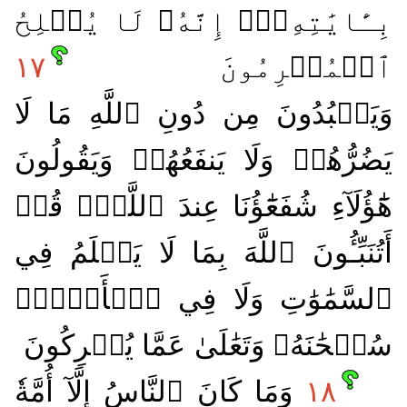
بِـَٔايَٰتِهِۦٓۚ إِنَّهُۥ لَا يُفۡلِحُ
ٱلۡمُجۡرِمُونَ
١٧
وَيَعۡبُدُونَ مِن دُونِ ٱللَّهِ مَا لَا
يَضُرُّهُمۡ وَلَا يَنفَعُهُمۡ وَيَقُولُونَ
هَٰٓؤُلَآءِ شُفَعَٰٓؤُنَا عِندَ ٱللَّهِۚ قُلۡ
أَتُنَبِّـُٔونَ ٱللَّهَ بِمَا لَا يَعۡلَمُ فِي
ٱلسَّمَٰوَٰتِ وَلَا فِي ٱلۡأَرۡضِۚ
سُبۡحَٰنَهُۥ وَتَعَٰلَىٰ عَمَّا يُشۡرِكُونَ
١٨
وَمَا كَانَ ٱلنَّاسُ إِلَّآ أُمَّةٗ