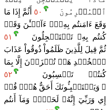
ٱلۡمُجۡرِمُونَ
٥٠
أَثُمَّ إِذَا مَا
وَقَعَ ءَامَنتُم بِهِۦٓۚ ءَآلۡـَٰٔنَ وَقَدۡ
كُنتُم بِهِۦ تَسۡتَعۡجِلُونَ
٥١
ثُمَّ قِيلَ لِلَّذِينَ ظَلَمُواْ ذُوقُواْ عَذَابَ
ٱلۡخُلۡدِ هَلۡ تُجۡزَوۡنَ إِلَّا بِمَا
كُنتُمۡ تَكۡسِبُونَ
٥٢
۞ وَيَسۡتَنۢبِـُٔونَكَ أَحَقٌّ هُوَۖ قُلۡ
إِي وَرَبِّيٓ إِنَّهُۥ لَحَقّٞۖ وَمَآ أَنتُم