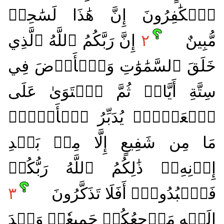
ٱلۡكَٰفِرُونَ إِنَّ هَٰذَا لَسَٰحِرٞ
مُّبِينٌ
٢
إِنَّ رَبَّكُمُ ٱللَّهُ ٱلَّذِي
خَلَقَ ٱلسَّمَٰوَٰتِ وَٱلۡأَرۡضَ فِي
سِتَّةِ أَيَّامٖ ثُمَّ ٱسۡتَوَىٰ عَلَى
ٱلۡعَرۡشِۖ يُدَبِّرُ ٱلۡأَمۡرَۖ
مَا مِن شَفِيعٍ إِلَّا مِنۢ بَعۡدِ
إِذۡنِهِۦۚ ذَٰلِكُمُ ٱللَّهُ رَبُّكُمۡ
فَٱعۡبُدُوهُۚ أَفَلَا تَذَكَّرُونَ
٣
إِلَيۡهِ مَرۡجِعُكُمۡ جَمِيعٗاۖ وَعۡدَ