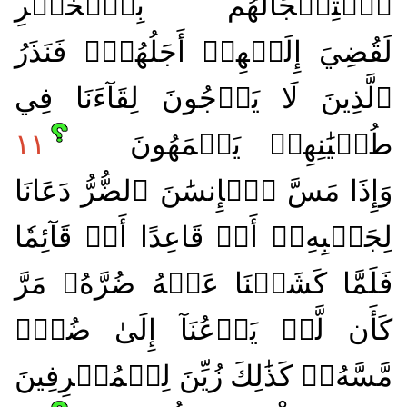
ٱسۡتِعۡجَالَهُم بِٱلۡخَيۡرِ
لَقُضِيَ إِلَيۡهِمۡ أَجَلُهُمۡۖ فَنَذَرُ
ٱلَّذِينَ لَا يَرۡجُونَ لِقَآءَنَا فِي
طُغۡيَٰنِهِمۡ يَعۡمَهُونَ
١١
وَإِذَا مَسَّ ٱلۡإِنسَٰنَ ٱلضُّرُّ دَعَانَا
لِجَنۢبِهِۦٓ أَوۡ قَاعِدًا أَوۡ قَآئِمٗا
فَلَمَّا كَشَفۡنَا عَنۡهُ ضُرَّهُۥ مَرَّ
كَأَن لَّمۡ يَدۡعُنَآ إِلَىٰ ضُرّٖ
مَّسَّهُۥۚ كَذَٰلِكَ زُيِّنَ لِلۡمُسۡرِفِينَ