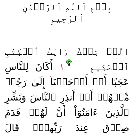
بِسۡمِ ٱللَّهِ ٱلرَّحۡمَٰنِ
ٱلرَّحِيمِ
الٓرۚ تِلۡكَ ءَايَٰتُ ٱلۡكِتَٰبِ
ٱلۡحَكِيمِ
١
أَكَانَ لِلنَّاسِ
عَجَبًا أَنۡ أَوۡحَيۡنَآ إِلَىٰ رَجُلٖ
مِّنۡهُمۡ أَنۡ أَنذِرِ ٱلنَّاسَ وَبَشِّرِ
ٱلَّذِينَ ءَامَنُوٓاْ أَنَّ لَهُمۡ قَدَمَ
صِدۡقٍ عِندَ رَبِّهِمۡۗ قَالَ