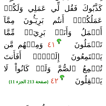
كَذَّبُوكَ فَقُل لِّي عَمَلِي وَلَكُمۡ
عَمَلُكُمۡۖ أَنتُم بَرِيٓـُٔونَ مِمَّآ
أَعۡمَلُ وَأَنَا۠ بَرِيٓءٞ مِّمَّا
تَعۡمَلُونَ
٤١
وَمِنۡهُم مَّن
يَسۡتَمِعُونَ إِلَيۡكَۚ أَفَأَنتَ
تُسۡمِعُ ٱلصُّمَّ وَلَوۡ كَانُواْ لَا
يَعۡقِلُونَ
٤٢
{صفحة 213 الجزء 11}