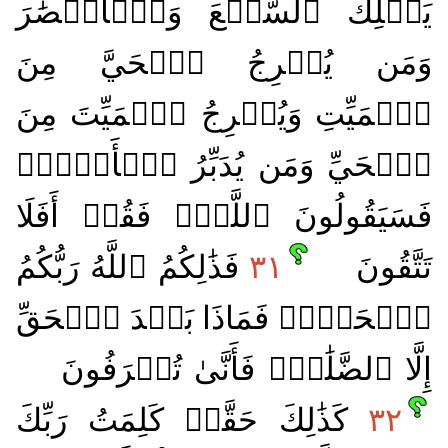
يَمۡلِكُ ٱلسَّمۡعَ وَٱلۡأَبۡصَٰرَ
وَمَن يُخۡرِجُ ٱلۡحَيَّ مِنَ
ٱلۡمَيِّتِ وَيُخۡرِجُ ٱلۡمَيِّتَ مِنَ
ٱلۡحَيِّ وَمَن يُدَبِّرُ ٱلۡأَمۡرَۚ
فَسَيَقُولُونَ ٱللَّهُۚ فَقُلۡ أَفَلَا
تَتَّقُونَ
٣١
فَذَٰلِكُمُ ٱللَّهُ رَبُّكُمُ
ٱلۡحَقُّۖ فَمَاذَا بَعۡدَ ٱلۡحَقِّ
إِلَّا ٱلضَّلَٰلُۖ فَأَنَّىٰ تُصۡرَفُونَ
٣٢
كَذَٰلِكَ حَقَّتۡ كَلِمَتُ رَبِّكَ