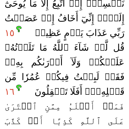
نَفۡسِيٓۖ إِنۡ أَتَّبِعُ إِلَّا مَا يُوحَىٰٓ
إِلَيَّۖ إِنِّيٓ أَخَافُ إِنۡ عَصَيۡتُ
رَبِّي عَذَابَ يَوۡمٍ عَظِيمٖ
١٥
قُل لَّوۡ شَآءَ ٱللَّهُ مَا تَلَوۡتُهُۥ
عَلَيۡكُمۡ وَلَآ أَدۡرَىٰكُم بِهِۦۖ
فَقَدۡ لَبِثۡتُ فِيكُمۡ عُمُرٗا مِّن
قَبۡلِهِۦٓۚ أَفَلَا تَعۡقِلُونَ
١٦
فَمَنۡ أَظۡلَمُ مِمَّنِ ٱفۡتَرَىٰ
عَلَى ٱللَّهِ كَذِبًا أَوۡ كَذَّبَ