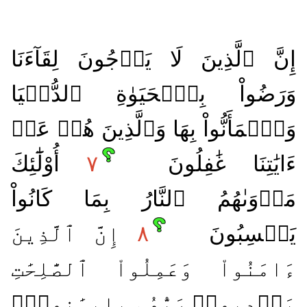
إِنَّ ٱلَّذِينَ لَا يَرۡجُونَ لِقَآءَنَا
وَرَضُواْ بِٱلۡحَيَوٰةِ ٱلدُّنۡيَا
وَٱطۡمَأَنُّواْ بِهَا وَٱلَّذِينَ هُمۡ عَنۡ
ءَايَٰتِنَا غَٰفِلُونَ
٧
أُوْلَٰٓئِكَ
مَأۡوَىٰهُمُ ٱلنَّارُ بِمَا كَانُواْ
يَكۡسِبُونَ
٨
إِنَّ ٱلَّذِينَ
ءَامَنُواْ وَعَمِلُواْ ٱلصَّٰلِحَٰتِ
يَهۡدِيهِمۡ رَبُّهُم بِإِيمَٰنِهِمۡۖ