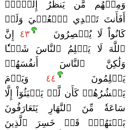
وَمِنۡهُم مَّن يَنظُرُ إِلَيۡكَۚ
أَفَأَنتَ تَهۡدِي ٱلۡعُمۡيَ وَلَوۡ
كَانُواْ لَا يُبۡصِرُونَ
٤٣
إِنَّ
ٱللَّهَ لَا يَظۡلِمُ ٱلنَّاسَ شَيۡـٔٗا
وَلَٰكِنَّ ٱلنَّاسَ أَنفُسَهُمۡ
يَظۡلِمُونَ
٤٤
وَيَوۡمَ
يَحۡشُرُهُمۡ كَأَن لَّمۡ يَلۡبَثُوٓاْ إِلَّا
سَاعَةٗ مِّنَ ٱلنَّهَارِ يَتَعَارَفُونَ
بَيۡنَهُمۡۚ قَدۡ خَسِرَ ٱلَّذِينَ