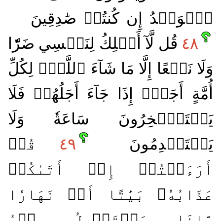
ٱلۡوَعۡدُ إِن كُنتُمۡ صَٰدِقِينَ
٤٨
قُل لَّآ أَمۡلِكُ لِنَفۡسِي ضَرّٗا
وَلَا نَفۡعًا إِلَّا مَا شَآءَ ٱللَّهُۗ لِكُلِّ
أُمَّةٍ أَجَلٌۚ إِذَا جَآءَ أَجَلُهُمۡ فَلَا
يَسۡتَـٔۡخِرُونَ سَاعَةٗ وَلَا
يَسۡتَقۡدِمُونَ
٤٩
قُلۡ
أَرَءَيۡتُمۡ إِنۡ أَتَىٰكُمۡ
عَذَابُهُۥ بَيَٰتًا أَوۡ نَهَارٗا
مَّاذَا يَسۡتَعۡجِلُ مِنۡهُ