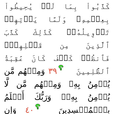
كَذَّبُواْ بِمَا لَمۡ يُحِيطُواْ
بِعِلۡمِهِۦ وَلَمَّا يَأۡتِهِمۡ
تَأۡوِيلُهُۥۚ كَذَٰلِكَ كَذَّبَ
ٱلَّذِينَ مِن قَبۡلِهِمۡۖ
فَٱنظُرۡ كَيۡفَ كَانَ عَٰقِبَةُ
ٱلظَّٰلِمِينَ
٣٩
وَمِنۡهُم مَّن
يُؤۡمِنُ بِهِۦ وَمِنۡهُم مَّن لَّا
يُؤۡمِنُ بِهِۦۚ وَرَبُّكَ أَعۡلَمُ
بِٱلۡمُفۡسِدِينَ
٤٠
وَإِن