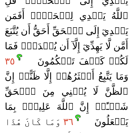
يَهۡدِيٓ إِلَى ٱلۡحَقِّۚ قُلِ
ٱللَّهُ يَهۡدِي لِلۡحَقِّۗ أَفَمَن
يَهۡدِيٓ إِلَى ٱلۡحَقِّ أَحَقُّ أَن يُتَّبَعَ
أَمَّن لَّا يَهِدِّيٓ إِلَّآ أَن يُهۡدَىٰۖ فَمَا
لَكُمۡ كَيۡفَ تَحۡكُمُونَ
٣٥
وَمَا يَتَّبِعُ أَكۡثَرُهُمۡ إِلَّا ظَنًّاۚ إِنَّ
ٱلظَّنَّ لَا يُغۡنِي مِنَ ٱلۡحَقِّ
شَيۡـًٔاۚ إِنَّ ٱللَّهَ عَلِيمُۢ بِمَا
يَفۡعَلُونَ
٣٦
وَمَا كَانَ هَٰذَا