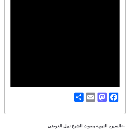
S
E
M
Fa
ha
m
as
ce
re
ail
to
bo
do
ok
السيرة النبوية بصوت الشيخ نبيل العوضى