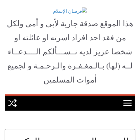
Ski
t
فرسان الإسلام
conten
هذا الموقع صدقة جارية لأبى و أمى ولكل
من فقد احد افراد اسرته او عائلته او
شخصا عزيز لديه نــســـألكم الــــدعــاء
لــه (لها) بـالـمغـفـرة والـرحـمـة و لجميع
أموات المسلمين