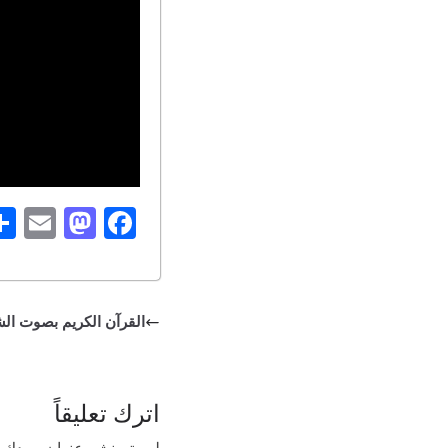
E
M
Fa
m
as
ce
ail
to
bo
do
ok
القرآن الكريم بصوت ال
n
اترك تعليقاً