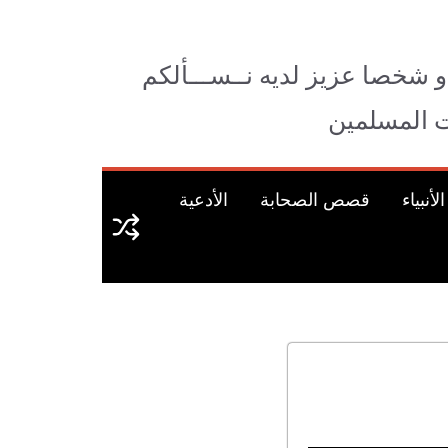
و شخصا عزيز لديه نــســـألكم
وات المسلمين
نبياء
قصص الصحابة
الأدعية