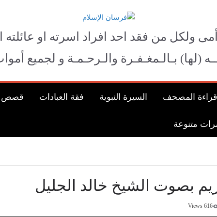
فرسان الإسلام
أمى ولكل من فقد احد افراد اسرته او عائلته ا
لــه (لها) بـالـمغـفـرة والـرحـمـة و لجميع أم
راءة المصحف
السيرة النبوية
فقة العبادات
قصص الأ
ات متنوعة
ريم بصوت الشيخ خالد الجليل
616 Views