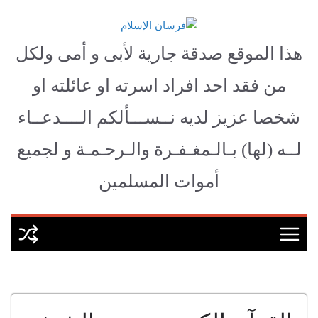
Ski
t
فرسان الإسلام
conten
هذا الموقع صدقة جارية لأبى و أمى ولكل
من فقد احد افراد اسرته او عائلته او
شخصا عزيز لديه نــســـألكم الــــدعــاء
لــه (لها) بـالـمغـفـرة والـرحـمـة و لجميع
أموات المسلمين