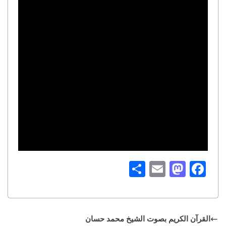
S
E
M
Fa
ha
m
as
ce
re
ail
to
bo
do
ok
القرآن الكريم بصوت الشيخ محمد حسان