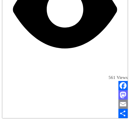
561 Views
Facebook
Mastodon
Email
Share