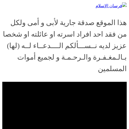
Skip
فرسان الإسلام
to
content
هذا الموقع صدقة جارية لأبى و أمى ولكل
من فقد احد افراد اسرته او عائلته او شخصا
عزيز لديه نــســـألكم الــــدعــاء لــه (لها)
بـالـمغـفـرة والـرحـمـة و لجميع أموات
المسلمين